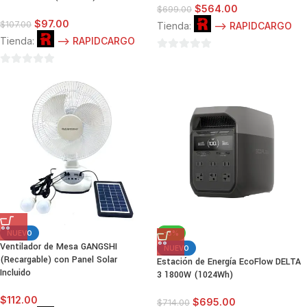
$
564.00
$
699.00
$
97.00
$
107.00
Tienda:
--> RAPIDCARGO
Tienda:
--> RAPIDCARGO
0
0
de
de
5
5
NUEVO
-3%
Ventilador de Mesa GANGSHI
NUEVO
(Recargable) con Panel Solar
Estación de Energía EcoFlow DELTA
Incluido
3 1800W (1024Wh)
$
112.00
$
695.00
$
714.00