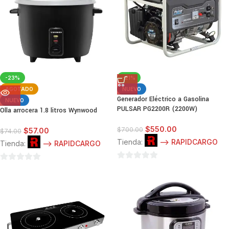
-23%
-21%
AGOTADO
NUEVO
Generador Eléctrico a Gasolina
NUEVO
PULSAR PG2200R (2200W)
Olla arrocera 1.8 litros Wynwood
$
550.00
$
700.00
$
57.00
$
74.00
Tienda:
--> RAPIDCARGO
Tienda:
--> RAPIDCARGO
0
0
de
de
5
5