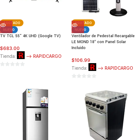
AGOTADO
AGOTADO
NUEVO
NUEVO
TV TCL 55” 4K UHD (Google TV)
Ventilador de Pedestal Recargable
LE MOND 18″ con Panel Solar
Incluido
$
683.00
Tienda:
--> RAPIDCARGO
$
106.99
Tienda:
--> RAPIDCARGO
0
de
0
5
de
5