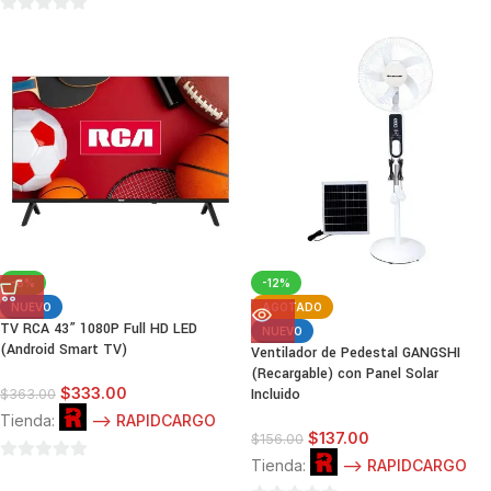
0
0
de
de
5
5
-8%
-12%
NUEVO
AGOTADO
TV RCA 43” 1080P Full HD LED
NUEVO
(Android Smart TV)
Ventilador de Pedestal GANGSHI
(Recargable) con Panel Solar
$
333.00
Incluido
$
363.00
Tienda:
--> RAPIDCARGO
$
137.00
$
156.00
Tienda:
--> RAPIDCARGO
0