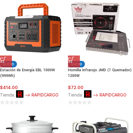
de
de
5
5
NUEVO
NUEVO
Estación de Energía EBL 1000W
Hornilla Infrarojo JMD (1 Quemador)
(999Wh)
1200W
$
414.00
$
72.00
Tienda:
--> RAPIDCARGO
Tienda:
--> RAPIDCARGO
0
0
de
de
5
5