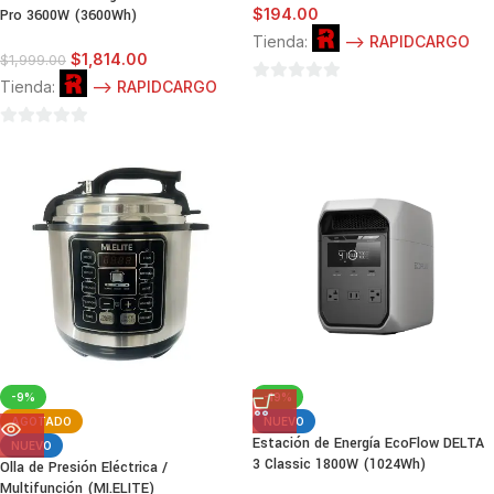
$
194.00
Pro 3600W (3600Wh)
Tienda:
--> RAPIDCARGO
$
1,814.00
$
1,999.00
Tienda:
--> RAPIDCARGO
0
de
0
5
de
5
-9%
-19%
AGOTADO
NUEVO
Estación de Energía EcoFlow DELTA
NUEVO
3 Classic 1800W (1024Wh)
Olla de Presión Eléctrica /
Multifunción (MI.ELITE)