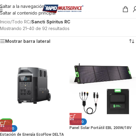
Saltar a la navegación
Saltar al contenido principal
Inicio
/
Todo RC
/
Sancti Spíritus RC
Mostrando 21–40 de 92 resultados
Mostrar barra lateral
-9%
NUEVO
Panel Solar Portátil EBL 200W/18V
NUEVO
Estación de Energía EcoFlow DELTA