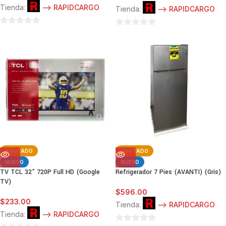
Tienda:
--> RAPIDCARGO
Tienda:
--> RAPIDCARGO
0
0
de
de
5
5
AGOTADO
AGOTADO
NUEVO
NUEVO
TV TCL 32” 720P Full HD (Google
Refrigerador 7 Pies (AVANTI) (Gris)
TV)
$
596.00
$
233.00
Tienda:
--> RAPIDCARGO
Tienda:
--> RAPIDCARGO