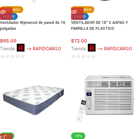
AGOTADO
AGOTADO
NUEVO
NUEVO
Ventilador Wynwood de pared de 16
VENTILADOR DE 18″ 5 ASPAS Y
pulgadas
PARRILLA DE PLASTICO
$
65.00
$
72.00
Tienda:
--> RAPIDCARGO
Tienda:
--> RAPIDCARGO
0
0
de
de
5
5
-12%
-13%