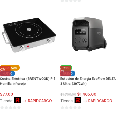
de
0
5
de
5
AGOTADO
-14%
NUEVO
NUEVO
Cocina Eléctrica (BRENTWOOD) P 1
Estación de Energía EcoFlow DELTA
Hornilla Infrarojo
3 Ultra (3072Wh)
$
77.00
$
1,465.00
$
1,700.00
Tienda:
--> RAPIDCARGO
Tienda:
--> RAPIDCARGO
0
0