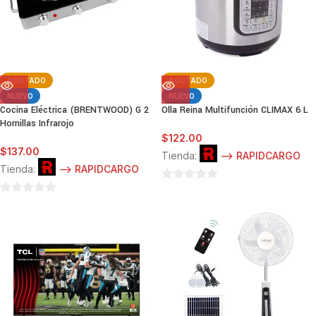
AGOTADO
AGOTADO
NUEVO
NUEVO
Cocina Eléctrica (BRENTWOOD) G 2
Olla Reina Multifunción CLIMAX 6 L
Hornillas Infrarojo
$
122.00
$
137.00
Tienda:
--> RAPIDCARGO
Tienda:
--> RAPIDCARGO
0
0
de
de
5
5