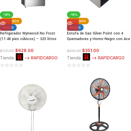
-14%
-16%
AGOTADO
AGOTADO
NUEVO
NUEVO
Refrigerador Wynwood No Frost
Estufa de Gas Silver Point con 4
(11.48 pies cúbicos) – 325 litros
Quemadores y Horno-Negro con Ace
$
628.00
$
351.00
$
731.00
$
416.00
Tienda:
--> RAPIDCARGO
Tienda:
--> RAPIDCARGO
0
0
de
de
5
5