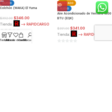
NUEVO
AGOTADO
Colchón (WAKA) El Yuma
NUEVO
Aire Acondicionado de Ventana 6000
$
346.00
BTU (EQK)
$
392.00
Tienda:
--> RAPIDCARGO
$
341.00
$
391.00
Tienda:
--> RAPIDCARGO
0
Tienda
Lista de deseos
Filtros
Carrito
Mi cuenta
de
0
5
de
5
-15%
NUEVO
Estación de Energía EcoFlow DELTA
AGOTADO