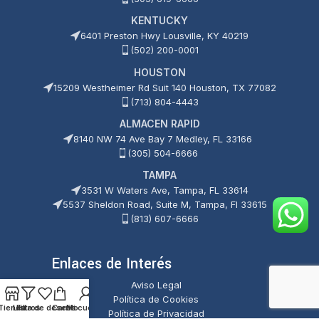
KENTUCKY
6401 Preston Hwy Lousville, KY 40219
(502) 200-0001
HOUSTON
15209 Westheimer Rd Suit 140 Houston, TX 77082
(713) 804-4443
ALMACEN RAPID
8140 NW 74 Ave Bay 7 Medley, FL 33166
(305) 504-6666
TAMPA
3531 W Waters Ave, Tampa, FL 33614
5537 Sheldon Road, Suite M, Tampa, Fl 33615
(813) 607-6666
Enlaces de Interés
Aviso Legal
Política de Cookies
Tienda
Lista de deseos
Filtros
Carrito
Mi cuenta
Política de Privacidad