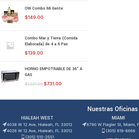
OW Combo Mi Gente
$
149.00
Combo Mar y Tierra (Comida
Elaborada) de 4 a 6 Pax
$
139.00
HORNO EMPOTRABLE DE 36" A
GAS
$
731.00
$
1,021.00
Nuestras Oficinas
HIALEAH WEST
MIAMI
4038 W 12 Ave, Hialeah, FL 33012
6790 W Flagler St, Miami, 
4026 W 12 Ave, Hialeah, FL 33012
(305) 619-6666
(305) 515-2551