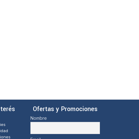
nterés
Ofertas y Promociones
Nombre
ies
cidad
iones