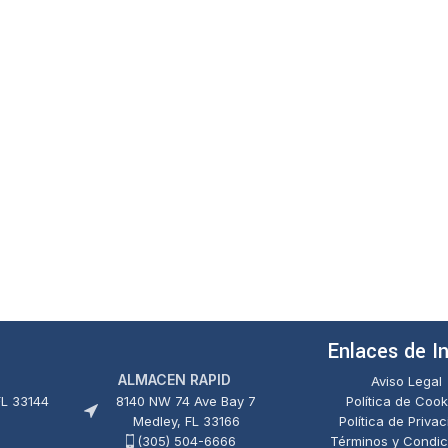
Enlaces de I
ALMACEN RAPID
Aviso Legal
FL 33144
8140 NW 74 Ave Bay 7
Política de Cook
Medley, FL 33166
Política de Priva
(305) 504-6666
Términos y Condic