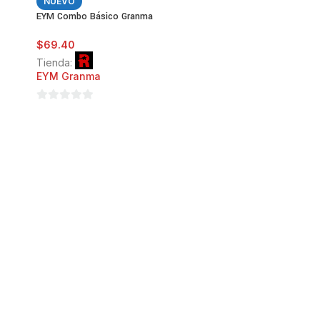
NUEVO
EYM Combo Básico Granma
$
69.40
Tienda:
EYM Granma
0
de
5