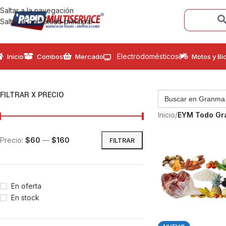
Saltar a la navegación
Saltar al contenido principal
Electrodomésticos
Inicio
Combos
Mercado
Motos y Bic
FILTRAR X PRECIO
Inicio
/
EYM Todo G
Precio:
$60
—
$160
FILTRAR
En oferta
En stock