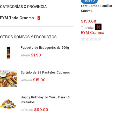
NUEVO
EYM Combo Familiar
CATEGORÍAS X PROVINCIA
Granma
EYM Todo Granma
2
$
150.68
Tienda:
EYM Granma
OTROS COMBOS Y PRODUCTOS
0
Paquete de Espaguetis de 500g
de
$
1.90
$
5.69
5
Surtido de 25 Pasteles Cubanos
$
15.00
$
25.50
Happy Birthday to You… Para 10
Invitados
$
90.00
$
170.00