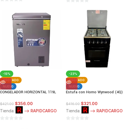
0
0
de
de
5
5
-15%
-23%
AGOTADO
AGOTADO
NUEVO
NUEVO
CONGELADOR HORIZONTAL 119L
Estufa con Horno Wynwood (4Q)
$
356.00
$
321.00
$
421.00
$
416.00
Tienda:
--> RAPIDCARGO
Tienda:
--> RAPIDCARGO
0
0