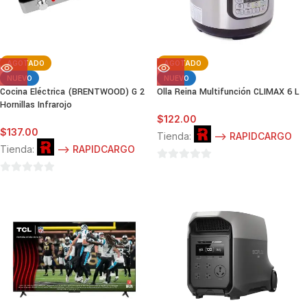
AGOTADO
AGOTADO
NUEVO
NUEVO
Cocina Eléctrica (BRENTWOOD) G 2
Olla Reina Multifunción CLIMAX 6 L
Hornillas Infrarojo
$
122.00
$
137.00
Tienda:
--> RAPIDCARGO
Tienda:
--> RAPIDCARGO
0
0
de
de
5
5