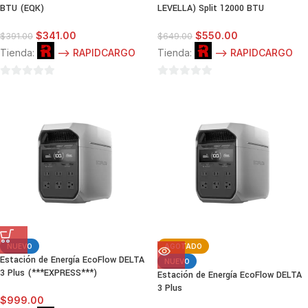
BTU (EQK)
LEVELLA) Split 12000 BTU
$
341.00
$
550.00
$
391.00
$
649.00
Tienda:
--> RAPIDCARGO
Tienda:
--> RAPIDCARGO
0
0
de
de
5
5
NUEVO
AGOTADO
Estación de Energía EcoFlow DELTA
NUEVO
3 Plus (***EXPRESS***)
Estación de Energía EcoFlow DELTA
3 Plus
$
999.00