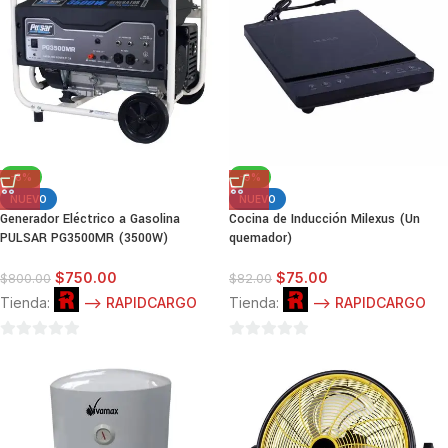
-6%
-9%
NUEVO
NUEVO
Generador Eléctrico a Gasolina
Cocina de Inducción Milexus (Un
PULSAR PG3500MR (3500W)
quemador)
$
750.00
$
75.00
$
800.00
$
82.00
Tienda:
--> RAPIDCARGO
Tienda:
--> RAPIDCARGO
0
0
de
de
5
5