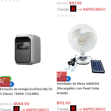
$
97.00
$
107.00
0
Tienda:
--> RAPIDCARGO
de
5
0
de
5
-19%
NUEVO
Ventilador de Mesa GANGSHI
NUEVO
(Recargable) con Panel Solar
Estación de Energía EcoFlow DELTA
Incluido
3 Classic 1800W (1024Wh)
$
112.00
$
564.00
$
699.00
Tienda:
--> RAPIDCARGO
Tienda:
--> RAPIDCARGO