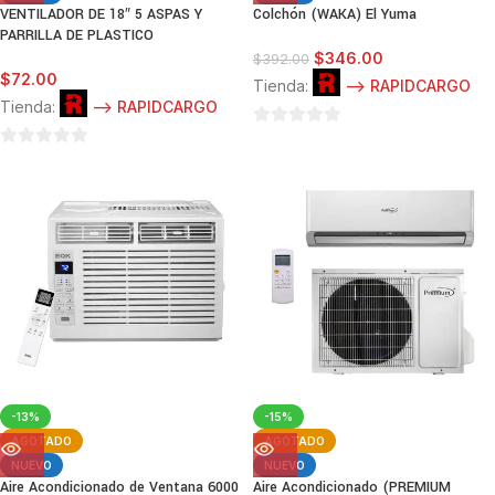
VENTILADOR DE 18″ 5 ASPAS Y
Colchón (WAKA) El Yuma
PARRILLA DE PLASTICO
$
346.00
$
392.00
$
72.00
Tienda:
--> RAPIDCARGO
Tienda:
--> RAPIDCARGO
0
0
de
de
5
5
-13%
-15%
AGOTADO
AGOTADO
NUEVO
NUEVO
Aire Acondicionado de Ventana 6000
Aire Acondicionado (PREMIUM