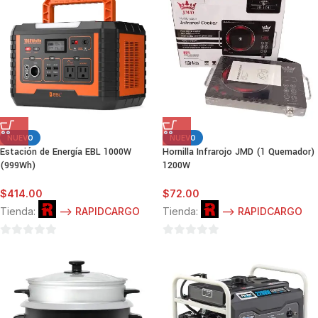
5
NUEVO
NUEVO
Estación de Energía EBL 1000W
Hornilla Infrarojo JMD (1 Quemador)
(999Wh)
1200W
$
414.00
$
72.00
Tienda:
--> RAPIDCARGO
Tienda:
--> RAPIDCARGO
0
0
de
de
5
5