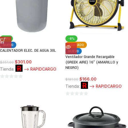
-14%
-8%
NUEVO
AGOTADO
CALENTADOR ELEC. DE AGUA 30L
NUEVO
Ventilador Grande Recargable
$
301.00
(GREEK AIRE) 16” (AMARILLO y
$
351.00
NEGRO)
Tienda:
--> RAPIDCARGO
$
166.00
$
181.00
0
Tienda:
--> RAPIDCARGO
de
5
0
de
5