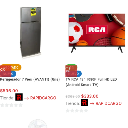
0
0
de
de
5
5
AGOTADO
-8%
NUEVO
NUEVO
Refrigerador 7 Pies (AVANTI) (Gris)
TV RCA 43” 1080P Full HD LED
(Android Smart TV)
$
596.00
$
333.00
$
363.00
Tienda:
--> RAPIDCARGO
Tienda:
--> RAPIDCARGO
0
0
de
de
5