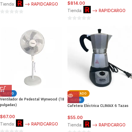
$
814.00
Tienda:
--> RAPIDCARGO
Tienda:
--> RAPIDCARGO
0
de
0
5
de
5
NUEVO
AGOTADO
Ventilador de Pedestal Wynwood (18
NUEVO
pulgadas)
Cafetera Eléctrica CLIMAX 6 Tazas
$
67.00
$
55.00
Tienda:
--> RAPIDCARGO
Tienda:
--> RAPIDCARGO