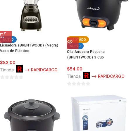
NUEVO
AGOTADO
Licuadora (BRENTWOOD) (Negra)
NUEVO
Vaso de Plástico
Olla Arrocera Pequeña
(BRENTWOOD) 3 Cup
$
82.00
$
54.00
Tienda:
--> RAPIDCARGO
Tienda:
--> RAPIDCARGO
0
de
0
5
de
5