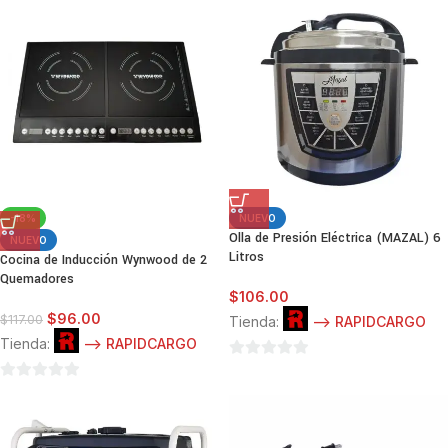
de
de
5
5
-18%
NUEVO
Olla de Presión Eléctrica (MAZAL) 6
NUEVO
Litros
Cocina de Inducción Wynwood de 2
Quemadores
$
106.00
$
96.00
$
117.00
Tienda:
--> RAPIDCARGO
Tienda:
--> RAPIDCARGO
0
0
de
de
5
5