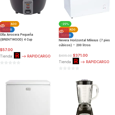
AGOTADO
-25%
NUEVO
AGOTADO
Olla Arrocera Pequeña
NUEVO
(BRENTWOOD) 4 Cup
Nevera Horizontal Milexus (7 pies
cúbicos) – 200 litros
$
57.00
$
371.00
$
495.00
Tienda:
--> RAPIDCARGO
Tienda:
--> RAPIDCARGO
0
de
0
5
de
5