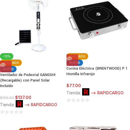
5
-12%
AGOTADO
AGOTADO
NUEVO
Cocina Eléctrica (BRENTWOOD) P 1
NUEVO
Hornilla Infrarojo
Ventilador de Pedestal GANGSHI
(Recargable) con Panel Solar
$
77.00
Incluido
Tienda:
--> RAPIDCARGO
$
137.00
$
156.00
Tienda:
--> RAPIDCARGO
0
de
0
5
de