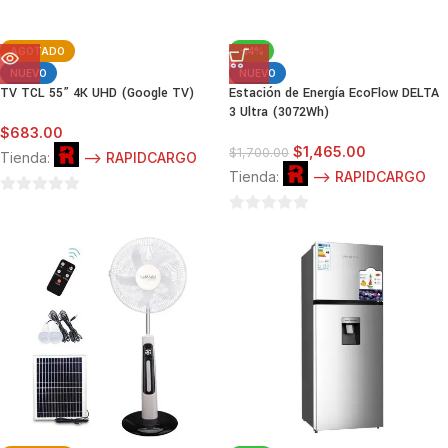
AGOTADO
-14%
NUEVO
NUEVO
TV TCL 55” 4K UHD (Google TV)
Estación de Energía EcoFlow DELTA
3 Ultra (3072Wh)
$
683.00
$
1,465.00
$
1,700.00
Tienda:
--> RAPIDCARGO
Tienda:
--> RAPIDCARGO
0
0
de
de
5
5