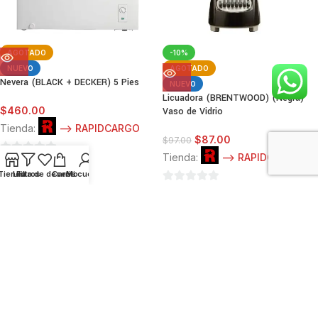
AGOTADO
-10%
NUEVO
AGOTADO
Nevera (BLACK + DECKER) 5 Pies
NUEVO
Licuadora (BRENTWOOD) (Negra)
$
460.00
Vaso de Vidrio
Tienda:
--> RAPIDCARGO
$
87.00
$
97.00
Tienda:
--> RAPIDCARGO
0
Tienda
Lista de deseos
Filtros
Carrito
Mi cuenta
de
0
5
de
5