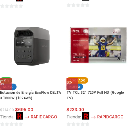
0
0
de
de
5
5
-3%
AGOTADO
NUEVO
NUEVO
Estación de Energía EcoFlow DELTA
TV TCL 32” 720P Full HD (Google
3 1800W (1024Wh)
TV)
$
695.00
$
233.00
$
714.00
Tienda:
--> RAPIDCARGO
Tienda:
--> RAPIDCARGO