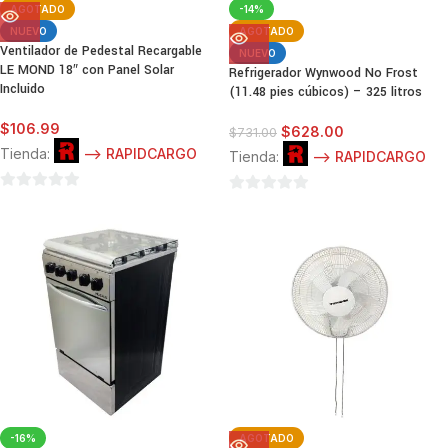
AGOTADO
-14%
NUEVO
AGOTADO
Ventilador de Pedestal Recargable
NUEVO
LE MOND 18″ con Panel Solar
Refrigerador Wynwood No Frost
Incluido
(11.48 pies cúbicos) – 325 litros
$
106.99
$
628.00
$
731.00
Tienda:
--> RAPIDCARGO
Tienda:
--> RAPIDCARGO
0
0
de
de
5
5
-16%
AGOTADO