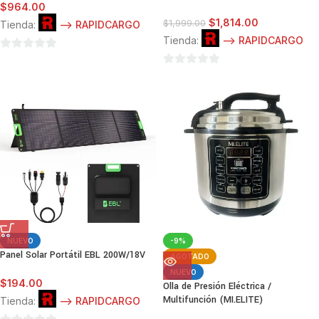
$
964.00
$
1,814.00
$
1,999.00
Tienda:
--> RAPIDCARGO
Tienda:
--> RAPIDCARGO
0
de
0
5
de
5
NUEVO
-9%
Panel Solar Portátil EBL 200W/18V
AGOTADO
NUEVO
$
194.00
Olla de Presión Eléctrica /
Multifunción (MI.ELITE)
Tienda:
--> RAPIDCARGO