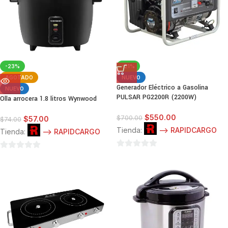
-23%
-21%
AGOTADO
NUEVO
Generador Eléctrico a Gasolina
NUEVO
PULSAR PG2200R (2200W)
Olla arrocera 1.8 litros Wynwood
$
550.00
$
700.00
$
57.00
$
74.00
Tienda:
--> RAPIDCARGO
Tienda:
--> RAPIDCARGO
0
0
de
de
5
5