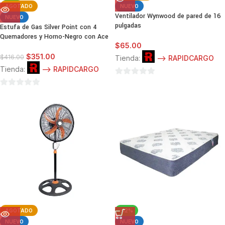
AGOTADO
NUEVO
Ventilador Wynwood de pared de 16
NUEVO
pulgadas
Estufa de Gas Silver Point con 4
Quemadores y Horno-Negro con Ace
$
65.00
$
351.00
$
416.00
Tienda:
--> RAPIDCARGO
Tienda:
--> RAPIDCARGO
0
0
de
de
5
5
AGOTADO
-12%
NUEVO
NUEVO