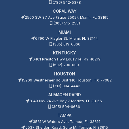
(786) 542-5378
CORAL WAY
2500 SW 87 Ave (Suite 2502), Miami, FL 33165
(305) 515-2551
MIAMI
6790 W Flagler St, Miami, FL 33144
(305) 619-6666
KENTUCKY
6401 Preston Hwy Lousville, KY 40219
(502) 200-0001
HOUSTON
15209 Westheimer Rd Suit 140 Houston, TX 77082
(713) 804-4443
ALMACEN RAPID
8140 NW 74 Ave Bay 7 Medley, FL 33166
(305) 504-6666
TAMPA
3531 W Waters Ave, Tampa, FL 33614
5537 Sheldon Road, Suite M, Tampa, Fl 33615