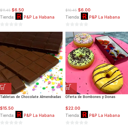
$
6.50
$
6.00
$
11.45
$
10.45
Tienda:
P&P La Habana
Tienda:
P&P La Habana
0
0
de
de
5
5
Tabletas de Chocolate Almendradas
Oferta de Bombones y Donas
$
15.50
$
22.00
Tienda:
P&P La Habana
Tienda:
P&P La Habana