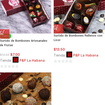
Surtido de Bombones Rellenos con
-48%
Licor
Surtido de Bombones Artesanales
de Frutas
$
13.50
$
7.00
$
13.50
Tienda:
P&P La Habana
Tienda:
P&P La Habana
0
0
de
de
5
5