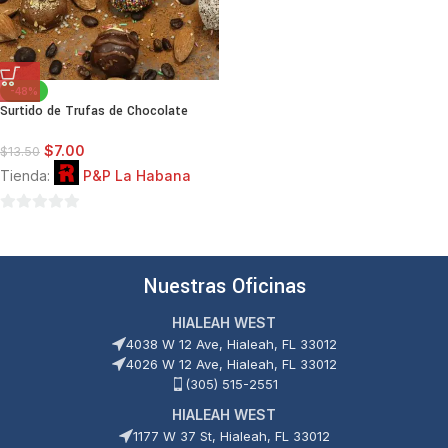
-48%
Surtido de Trufas de Chocolate
$
7.00
$
13.50
Tienda:
P&P La Habana
0
de
5
Nuestras Oficinas
HIALEAH WEST
4038 W 12 Ave, Hialeah, FL 33012
4026 W 12 Ave, Hialeah, FL 33012
(305) 515-2551
HIALEAH WEST
1177 W 37 St, Hialeah, FL 33012