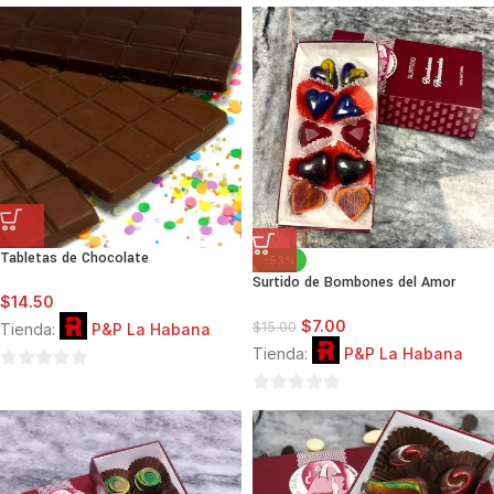
0
0
de
de
5
5
Tabletas de Chocolate
-53%
Surtido de Bombones del Amor
$
14.50
$
7.00
$
15.00
Tienda:
P&P La Habana
Tienda:
P&P La Habana
0
de
0
5
de
5