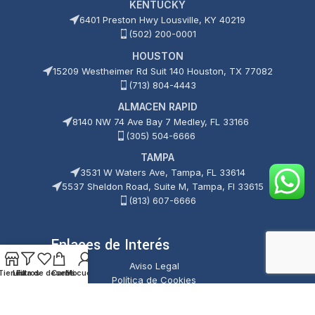
KENTUCKY
6401 Preston Hwy Lousville, KY 40219
(502) 200-0001
HOUSTON
15209 Westheimer Rd Suit 140 Houston, TX 77082
(713) 804-4443
ALMACEN RAPID
8140 NW 74 Ave Bay 7 Medley, FL 33166
(305) 504-6666
TAMPA
3531 W Waters Ave, Tampa, FL 33614
5537 Sheldon Road, Suite M, Tampa, Fl 33615
(813) 607-6666
Enlaces de Interés
Aviso Legal
Tienda
Lista de deseos
Filtros
Carrito
Mi cuenta
Política de Cookies
Política de Privacidad
Términos y Condiciones