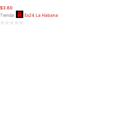
$
3.80
Tienda:
Ex24 La Habana
0
de
5