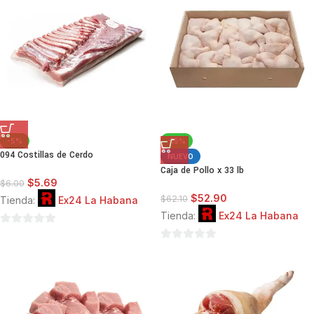
5
5
-5%
-15%
094 Costillas de Cerdo
NUEVO
Caja de Pollo x 33 lb
$
5.69
$
6.00
$
52.90
$
62.10
Tienda:
Ex24 La Habana
Tienda:
Ex24 La Habana
0
de
0
5
de
5