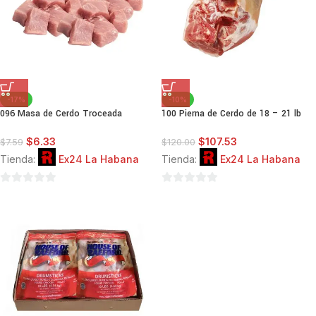
-17%
-10%
096 Masa de Cerdo Troceada
100 Pierna de Cerdo de 18 – 21 lb
$
6.33
$
107.53
$
7.59
$
120.00
Tienda:
Ex24 La Habana
Tienda:
Ex24 La Habana
0
0
de
de
5
5