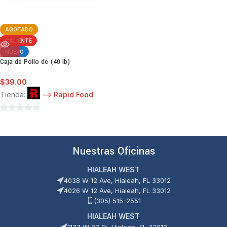
AGOTADO
CALIENTE
NUEVO
Caja de Pollo de (40 lb)
$
39.00
Tienda:
--> Rapid Food
0
de
5
Nuestras Oficinas
HIALEAH WEST
4038 W 12 Ave, Hialeah, FL 33012
4026 W 12 Ave, Hialeah, FL 33012
(305) 515-2551
HIALEAH WEST
1177 W 37 St, Hialeah, FL 33012