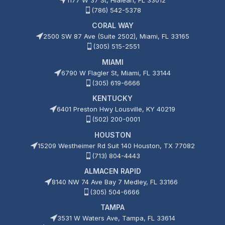
(786) 542-5378
CORAL WAY
2500 SW 87 Ave (Suite 2502), Miami, FL 33165
(305) 515-2551
MIAMI
6790 W Flagler St, Miami, FL 33144
(305) 619-6666
KENTUCKY
6401 Preston Hwy Lousville, KY 40219
(502) 200-0001
HOUSTON
15209 Westheimer Rd Suit 140 Houston, TX 77082
(713) 804-4443
ALMACEN RAPID
8140 NW 74 Ave Bay 7 Medley, FL 33166
(305) 504-6666
TAMPA
3531 W Waters Ave, Tampa, FL 33614