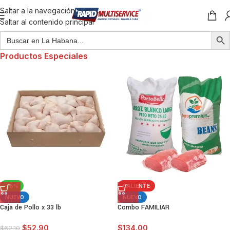
Saltar a la navegación
Saltar al contenido principal
Productos Especiales
-15%
CALIENTE
NUEVO
NUEVO
Caja de Pollo x 33 lb
Combo FAMILIAR
$
52.90
$
134.00
$
62.10