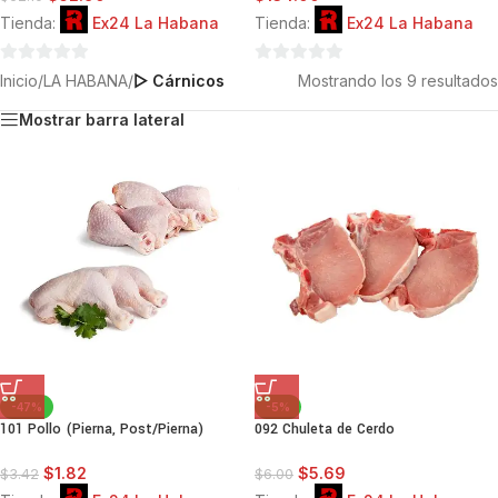
Tienda:
Ex24 La Habana
Tienda:
Ex24 La Habana
0
0
Inicio
/
LA HABANA
/
▷ Cárnicos
Mostrando los 9 resultados
de
de
Mostrar barra lateral
5
5
-47%
-5%
101 Pollo (Pierna, Post/Pierna)
092 Chuleta de Cerdo
$
1.82
$
5.69
$
3.42
$
6.00