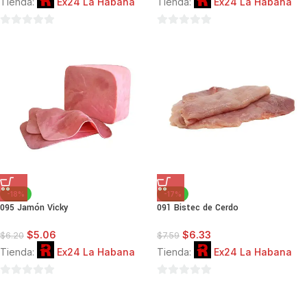
Tienda:
Ex24 La Habana
Tienda:
Ex24 La Habana
0
0
de
de
5
5
-18%
-17%
095 Jamón Vicky
091 Bistec de Cerdo
$
5.06
$
6.33
$
6.20
$
7.59
Tienda:
Ex24 La Habana
Tienda:
Ex24 La Habana
0
0
de
de