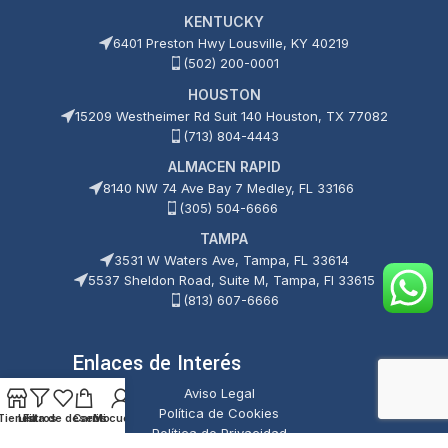
KENTUCKY
6401 Preston Hwy Lousville, KY 40219
(502) 200-0001
HOUSTON
15209 Westheimer Rd Suit 140 Houston, TX 77082
(713) 804-4443
ALMACEN RAPID
8140 NW 74 Ave Bay 7 Medley, FL 33166
(305) 504-6666
TAMPA
3531 W Waters Ave, Tampa, FL 33614
5537 Sheldon Road, Suite M, Tampa, Fl 33615
(813) 607-6666
Enlaces de Interés
Aviso Legal
Política de Cookies
Tienda
Lista de deseos
Filtros
Carrito
Mi cuenta
Política de Privacidad