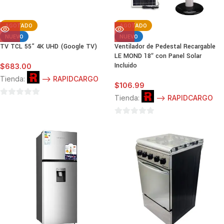
AGOTADO
AGOTADO
NUEVO
NUEVO
TV TCL 55” 4K UHD (Google TV)
Ventilador de Pedestal Recargable
LE MOND 18″ con Panel Solar
Incluido
$
683.00
Tienda:
--> RAPIDCARGO
$
106.99
Tienda:
--> RAPIDCARGO
0
de
0
5
de
5