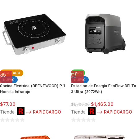
0
5
de
5
AGOTADO
-14%
NUEVO
NUEVO
Cocina Eléctrica (BRENTWOOD) P 1
Estación de Energía EcoFlow DELTA
Hornilla Infrarojo
3 Ultra (3072Wh)
$
77.00
$
1,465.00
$
1,700.00
Tienda:
--> RAPIDCARGO
Tienda:
--> RAPIDCARGO
0
0
de
de