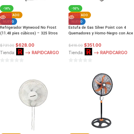
-14%
-16%
AGOTADO
AGOTADO
NUEVO
NUEVO
Refrigerador Wynwood No Frost
Estufa de Gas Silver Point con 4
(11.48 pies cúbicos) – 325 litros
Quemadores y Horno-Negro con Ace
$
628.00
$
351.00
$
731.00
$
416.00
Tienda:
--> RAPIDCARGO
Tienda:
--> RAPIDCARGO
0
0
de
de
5
5