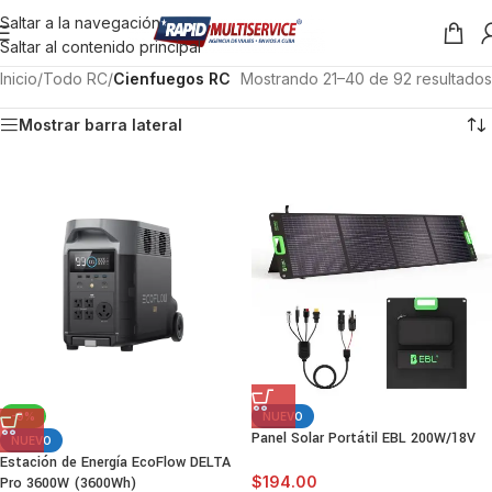
Saltar a la navegación
Saltar al contenido principal
Inicio
/
Todo RC
/
Cienfuegos RC
Mostrando 21–40 de 92 resultados
Mostrar barra lateral
-9%
NUEVO
Panel Solar Portátil EBL 200W/18V
NUEVO
Estación de Energía EcoFlow DELTA
$
194.00
Pro 3600W (3600Wh)