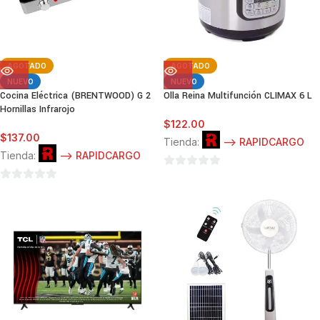
AGOTADO
AGOTADO
NUEVO
NUEVO
Cocina Eléctrica (BRENTWOOD) G 2
Olla Reina Multifunción CLIMAX 6 L
Hornillas Infrarojo
$
122.00
$
137.00
Tienda:
--> RAPIDCARGO
Tienda:
--> RAPIDCARGO
0
0
de
de
5
5