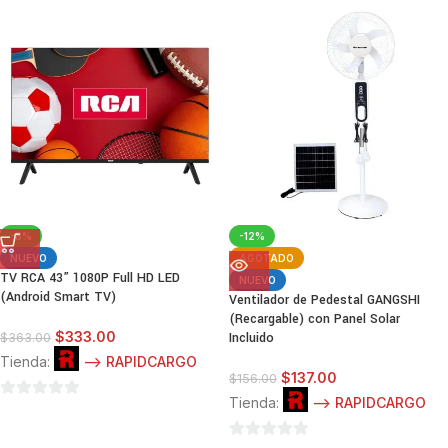
0
de
de
5
5
-8%
-12%
NUEVO
AGOTADO
TV RCA 43” 1080P Full HD LED
NUEVO
(Android Smart TV)
Ventilador de Pedestal GANGSHI
(Recargable) con Panel Solar
$
333.00
Incluido
$
363.00
Tienda:
--> RAPIDCARGO
$
137.00
$
156.00
Tienda:
--> RAPIDCARGO
0
de