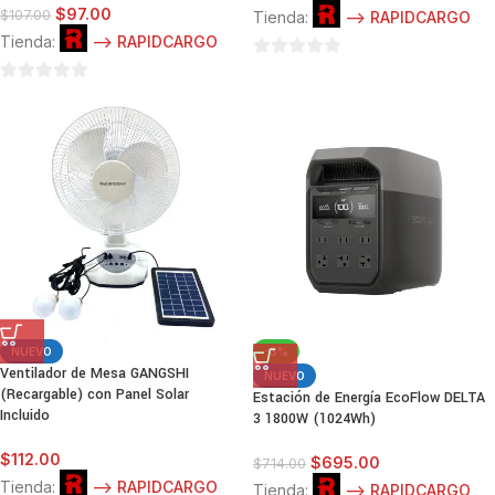
$
97.00
$
107.00
Tienda:
--> RAPIDCARGO
Tienda:
--> RAPIDCARGO
0
0
de
de
5
5
NUEVO
-3%
Ventilador de Mesa GANGSHI
NUEVO
(Recargable) con Panel Solar
Estación de Energía EcoFlow DELTA
Incluido
3 1800W (1024Wh)
$
112.00
$
695.00
$
714.00
Tienda:
--> RAPIDCARGO
Tienda:
--> RAPIDCARGO