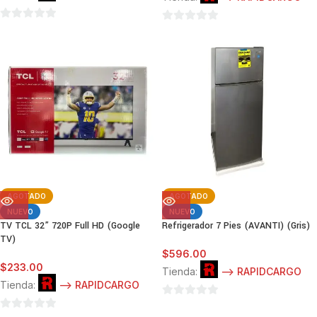
0
0
de
de
5
5
AGOTADO
AGOTADO
NUEVO
NUEVO
TV TCL 32” 720P Full HD (Google
Refrigerador 7 Pies (AVANTI) (Gris)
TV)
$
596.00
$
233.00
Tienda:
--> RAPIDCARGO
Tienda:
--> RAPIDCARGO
0