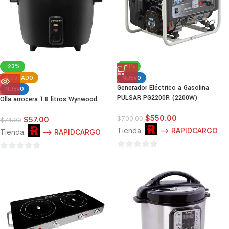
-23%
-21%
AGOTADO
NUEVO
Generador Eléctrico a Gasolina
NUEVO
PULSAR PG2200R (2200W)
Olla arrocera 1.8 litros Wynwood
$
550.00
$
700.00
$
57.00
$
74.00
Tienda:
--> RAPIDCARGO
Tienda:
--> RAPIDCARGO
0
0
de
de
5
5