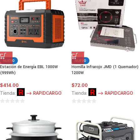
5
5
NUEVO
NUEVO
Estación de Energía EBL 1000W
Hornilla Infrarojo JMD (1 Quemador)
(999Wh)
1200W
$
414.00
$
72.00
Tienda:
--> RAPIDCARGO
Tienda:
--> RAPIDCARGO
0
0
de
de
5
5