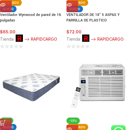
AGOTADO
AGOTADO
NUEVO
NUEVO
Ventilador Wynwood de pared de 16
VENTILADOR DE 18″ 5 ASPAS Y
pulgadas
PARRILLA DE PLASTICO
$
65.00
$
72.00
Tienda:
--> RAPIDCARGO
Tienda:
--> RAPIDCARGO
0
0
de
de
5
5
-12%
-13%
NUEVO
AGOTADO