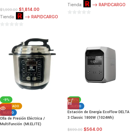
Tienda:
--> RAPIDCARGO
$
1,814.00
$
1,999.00
Tienda:
--> RAPIDCARGO
0
de
0
5
de
5
-9%
-19%
AGOTADO
NUEVO
Estación de Energía EcoFlow DELTA
NUEVO
3 Classic 1800W (1024Wh)
Olla de Presión Eléctrica /
Multifunción (MI.ELITE)
$
564.00
$
699.00