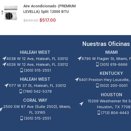
Aire Acondicionado (PREMIUM
LEVELLA) Split 12000 BTU
$
517.00
$
649.00
Nuestras Oficinas
HIALEAH WEST
MIAMI
4038 W 12 Ave, Hialeah, FL 33012
6790 W Flagler St, Miami, 
4026 W 12 Ave, Hialeah, FL 33012
(305) 619-6666
(305) 515-2551
KENTUCKY
HIALEAH WEST
6401 Preston Hwy Lousville,
1177 W 37 St, Hialeah, FL 33012
(502) 200-0001
(786) 542-5378
HOUSTON
CORAL WAY
15209 Westheimer Rd Su
2500 SW 87 Ave (Suite 2502), Miami,
Houston, TX 7708
FL 33165
(713) 804-4443
(305) 515-2551