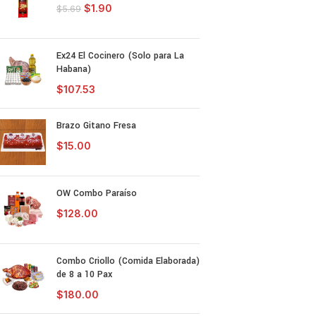
$
1.90
$
5.69
Ex24 El Cocinero (Solo para La
Habana)
$
107.53
Brazo Gitano Fresa
$
15.00
OW Combo Paraíso
$
128.00
Combo Criollo (Comida Elaborada)
de 8 a 10 Pax
$
180.00