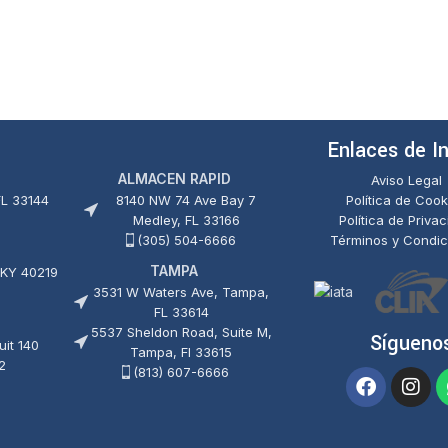
Enlaces de I
ALMACEN RAPID
Aviso Legal
FL 33144
8140 NW 74 Ave Bay 7
Política de Cook
Medley, FL 33166
Política de Priva
(305) 504-6666
Términos y Condic
TAMPA
 KY 40219
3531 W Waters Ave, Tampa,
FL 33614
5537 Sheldon Road, Suite M,
Sígueno
it 140
Tampa, Fl 33615
2
(813) 607-6666