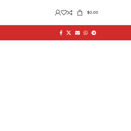
$
0.00