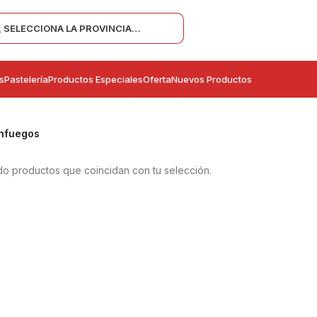
SELECCIONA LA PROVINCIA…
s
Pastelería
Productos Especiales
Oferta
Nuevos Productos
nfuegos
o productos que coincidan con tu selección.