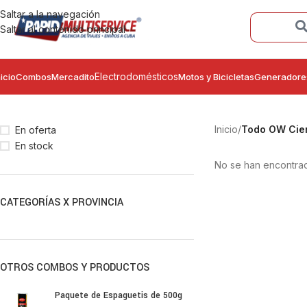
Saltar a la navegación
Saltar al contenido principal
Electrodomésticos
nicio
Combos
Mercadito
Motos y Bicicletas
Generadore
Inicio
/
Todo OW Cie
En oferta
En stock
No se han encontrad
CATEGORÍAS X PROVINCIA
OTROS COMBOS Y PRODUCTOS
Paquete de Espaguetis de 500g