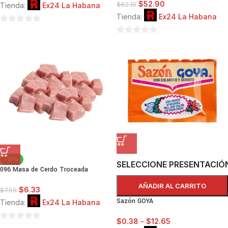
$
52.90
$
62.10
Tienda:
Ex24 La Habana
Tienda:
Ex24 La Habana
0
de
0
5
de
5
-17%
SELECCIONE PRESENTACIÓ
096 Masa de Cerdo Troceada
AÑADIR AL CARRITO
$
6.33
$
7.59
Sazón GOYA
Tienda:
Ex24 La Habana
$
0.38
-
$
12.65
0