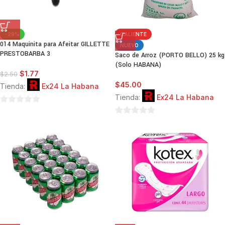
-29%
CALIENTE
014 Maquinita para Afeitar GILLETTE
NUEVO
PRESTOBARBA 3
Saco de Arroz (PORTO BELLO) 25 kg
(Solo HABANA)
$
1.77
$
2.50
$
45.00
Tienda:
Ex24 La Habana
Tienda:
Ex24 La Habana
0
de
0
5
de
5