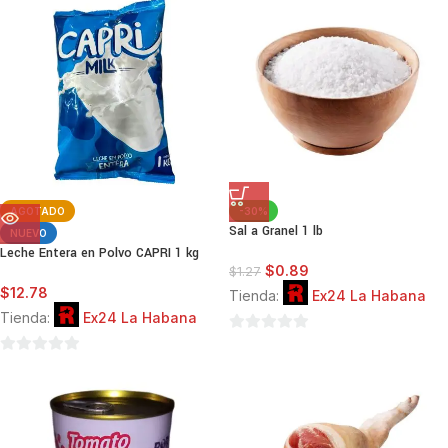
5
5
AGOTADO
-30%
Sal a Granel 1 lb
NUEVO
Leche Entera en Polvo CAPRI 1 kg
$
0.89
$
1.27
$
12.78
Tienda:
Ex24 La Habana
Tienda:
Ex24 La Habana
0
0
de
de
5
5