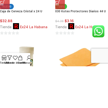
NUEVO
-28%
Caja de Cerveza Cristal x 24 U
030 Kotex Protectores Diarios 44 U
$
32.88
$
3.16
$
4.38
Tienda:
Ex24 La Habana
Tienda:
Ex24 La Habana
0
0
de
de
5
5
Tienda
Lista de deseos
Filtros
Carrito
Mi cuenta
Rosatil 25g (Pasta Lassar)
Colcha de Trapear / Fregona
$
3.80
$
3.80