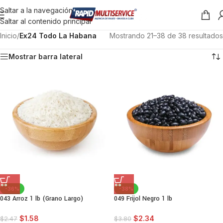
Saltar a la navegación
Saltar al contenido principal
Inicio
/
Ex24 Todo La Habana
Mostrando 21–38 de 38 resultados
Mostrar barra lateral
-36%
-38%
043 Arroz 1 lb (Grano Largo)
049 Frijol Negro 1 lb
$
1.58
$
2.34
$
2.47
$
3.80