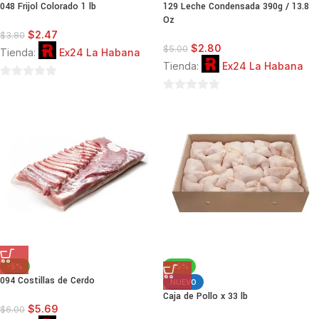
048 Frijol Colorado 1 lb
129 Leche Condensada 390g / 13.8
Oz
$
2.47
$
3.80
$
2.80
$
5.00
Tienda:
Ex24 La Habana
Tienda:
Ex24 La Habana
0
0
de
de
5
5
-5%
-15%
094 Costillas de Cerdo
NUEVO
Caja de Pollo x 33 lb
$
5.69
$
6.00