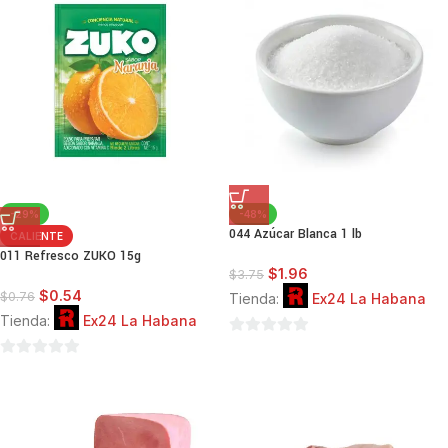
de
de
5
5
-29%
-48%
044 Azúcar Blanca 1 lb
CALIENTE
011 Refresco ZUKO 15g
$
1.96
$
3.75
$
0.54
$
0.76
Tienda:
Ex24 La Habana
Tienda:
Ex24 La Habana
0
0
de
de
5
5