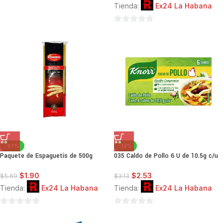
Tienda:
Ex24 La Habana
de
5
0
de
5
-67%
-19%
Paquete de Espaguetis de 500g
035 Caldo de Pollo 6 U de 10.5g c/u
$
1.90
$
2.53
$
5.69
$
3.13
Tienda:
Ex24 La Habana
Tienda:
Ex24 La Habana
0
0
de
de