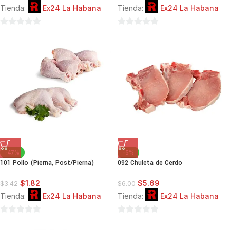
Tienda:
Ex24 La Habana
Tienda:
Ex24 La Habana
0
0
de
de
5
5
-47%
-5%
101 Pollo (Pierna, Post/Pierna)
092 Chuleta de Cerdo
$
1.82
$
5.69
$
3.42
$
6.00
Tienda:
Ex24 La Habana
Tienda:
Ex24 La Habana
0
0