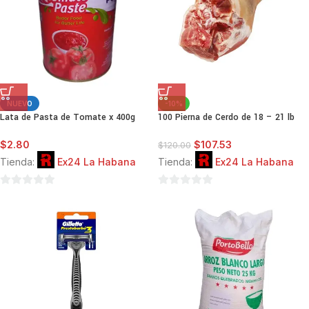
NUEVO
-10%
Lata de Pasta de Tomate x 400g
100 Pierna de Cerdo de 18 – 21 lb
$
2.80
$
107.53
$
120.00
Tienda:
Ex24 La Habana
Tienda:
Ex24 La Habana
0
0
de
de
5
5