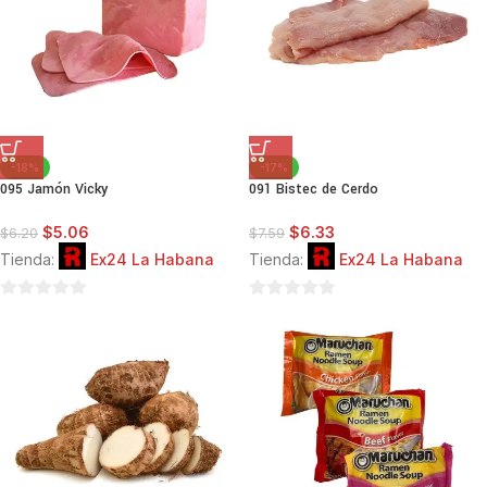
-18%
-17%
095 Jamón Vicky
091 Bistec de Cerdo
$
5.06
$
6.33
$
6.20
$
7.59
Tienda:
Ex24 La Habana
Tienda:
Ex24 La Habana
0
0
de
de
5
5