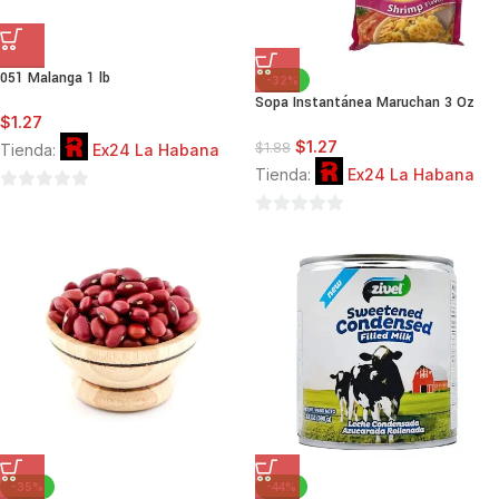
051 Malanga 1 lb
-32%
Sopa Instantánea Maruchan 3 Oz
$
1.27
$
1.27
$
1.88
Tienda:
Ex24 La Habana
Tienda:
Ex24 La Habana
0
de
0
5
de
5
-35%
-44%