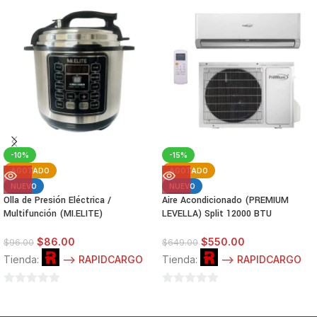
-10%
-15%
AGOTADO
AGOTADO
NUEVO
NUEVO
Olla de Presión Eléctrica /
Aire Acondicionado (PREMIUM
Multifunción (MI.ELITE)
LEVELLA) Split 12000 BTU
$
86.00
$
550.00
$
96.00
$
649.00
Tienda:
--> RAPIDCARGO
Tienda:
--> RAPIDCARGO
0
0
de
de