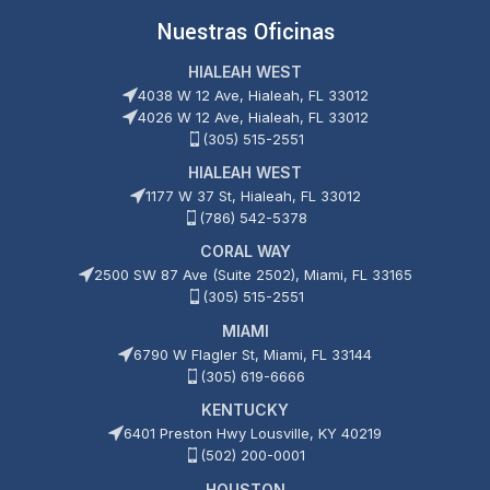
5
5
Nuestras Oficinas
HIALEAH WEST
4038 W 12 Ave, Hialeah, FL 33012
4026 W 12 Ave, Hialeah, FL 33012
(305) 515-2551
HIALEAH WEST
1177 W 37 St, Hialeah, FL 33012
(786) 542-5378
CORAL WAY
2500 SW 87 Ave (Suite 2502), Miami, FL 33165
(305) 515-2551
MIAMI
6790 W Flagler St, Miami, FL 33144
(305) 619-6666
KENTUCKY
6401 Preston Hwy Lousville, KY 40219
(502) 200-0001
HOUSTON