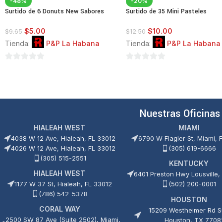
-48%
-20%
Surtido de 6 Donuts New Sabores
Surtido de 35 Mini Pasteles
$
5.00
$
10.00
$
9.65
$
12.50
Tienda:
P&P La Habana
Tienda:
P&P La Habana
0
0
de
de
5
5
Nuestras Oficinas
HIALEAH WEST
MIAMI
4038 W 12 Ave, Hialeah, FL 33012
6790 W Flagler St, Miami, 
4026 W 12 Ave, Hialeah, FL 33012
(305) 619-6666
(305) 515-2551
KENTUCKY
HIALEAH WEST
6401 Preston Hwy Lousville,
1177 W 37 St, Hialeah, FL 33012
(502) 200-0001
(786) 542-5378
HOUSTON
CORAL WAY
15209 Westheimer Rd Su
2500 SW 87 Ave (Suite 2502), Miami,
Houston, TX 7708