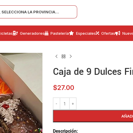
SELECCIONA LA PROVINCIA…
icletas
Generadores
Pastelería
Especiales
Ofertas
Nuev
Caja de 9 Dulces F
$
27.00
AÑAD
Descripción
: