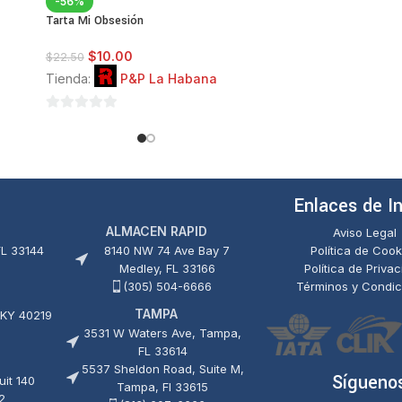
-56%
Tarta Mi Obsesión
$
10.00
$
22.50
Tienda:
P&P La Habana
0
de
5
Enlaces de I
ALMACEN RAPID
Aviso Legal
FL 33144
8140 NW 74 Ave Bay 7
Política de Cook
Medley, FL 33166
Política de Priva
(305) 504-6666
Términos y Condic
TAMPA
 KY 40219
3531 W Waters Ave, Tampa,
FL 33614
5537 Sheldon Road, Suite M,
Sígueno
it 140
Tampa, Fl 33615
2