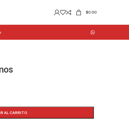
$
0.00
o
inos
IR AL CARRITO