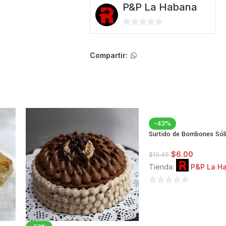
P&P La Habana
0
de
5
Compartir:
-43%
Surtido de Bombones Sól
$
6.00
$
10.45
Tienda:
P&P La H
0
de
5