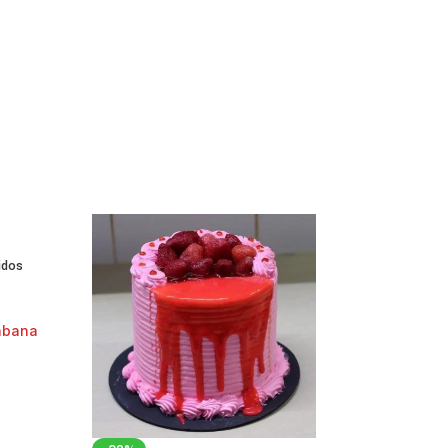
idos
abana