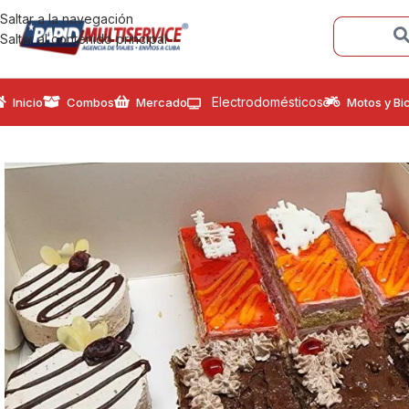
Saltar a la navegación
Saltar al contenido principal
Electrodomésticos
Inicio
Combos
Mercado
Motos y Bic