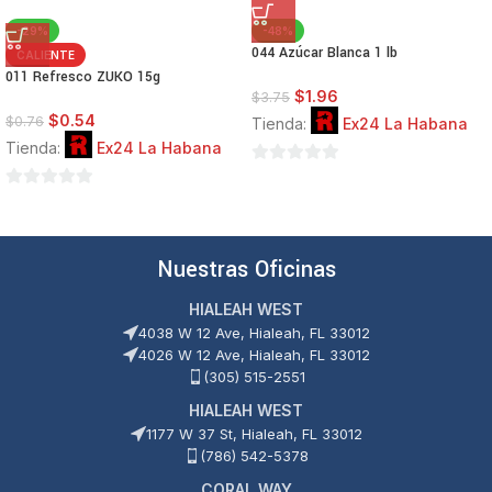
-29%
-48%
044 Azúcar Blanca 1 lb
CALIENTE
011 Refresco ZUKO 15g
$
1.96
$
3.75
$
0.54
$
0.76
Tienda:
Ex24 La Habana
Tienda:
Ex24 La Habana
0
0
de
de
5
5
Nuestras Oficinas
HIALEAH WEST
4038 W 12 Ave, Hialeah, FL 33012
4026 W 12 Ave, Hialeah, FL 33012
(305) 515-2551
HIALEAH WEST
1177 W 37 St, Hialeah, FL 33012
(786) 542-5378
CORAL WAY