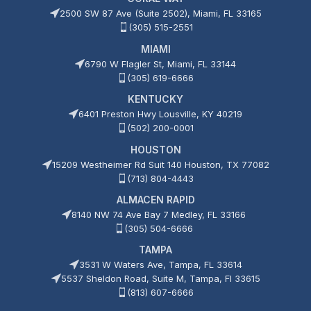
2500 SW 87 Ave (Suite 2502), Miami, FL 33165
(305) 515-2551
MIAMI
6790 W Flagler St, Miami, FL 33144
(305) 619-6666
KENTUCKY
6401 Preston Hwy Lousville, KY 40219
(502) 200-0001
HOUSTON
15209 Westheimer Rd Suit 140 Houston, TX 77082
(713) 804-4443
ALMACEN RAPID
8140 NW 74 Ave Bay 7 Medley, FL 33166
(305) 504-6666
TAMPA
3531 W Waters Ave, Tampa, FL 33614
5537 Sheldon Road, Suite M, Tampa, Fl 33615
(813) 607-6666