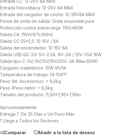
Entrada CC: 12-26V 8A MAX
Entrada fotovoltaica: 12-26V 8A MAX
Entrada del cargador de coche: 12-26V8A MAX
Forma de onda de salida: Onda sinusoidal pura
Protección contra sobrecarga: 1100±80W
Salida CA: 110V±10%/60Hz
Salida CC 55*2,5: 12-15V / 8A
Salida del encendedor: 12-15V 8A
Salida USB QC 3.0: 5V⎓2.5A, 9V⎓2A / 12V⎓1.5A 18W
Salida tipo C: 5V/ 9V/12V/15V/20V⎓3A (Max.60W)
Cargador inalámbrico: 10W 9V/1A
Temperatura de trabajo: 14-104°F
Peso (Inl. Accesorios): ≈ 9,5kg
Peso (Peso neto): ≈ 8,5kg
Tamaño del producto: 11,50*7,95*7,95in
Aproximadamente:
Entrega ?: De 35 Días o Un Poco Más
? Llega a Todos los Sectores.
Comparar
Añadir a la lista de deseos