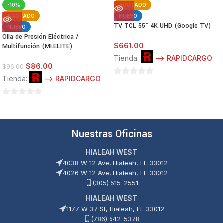
-10%
AGOTADO
AGOTADO
NUEVO
TV TCL 55” 4K UHD (Google TV)
NUEVO
Olla de Presión Eléctrica /
$
661.00
Multifunción (MI.ELITE)
Tienda:
--> RAPIDCARGO
$
86.00
$
96.00
Tienda:
--> RAPIDCARGO
0
de
0
5
de
5
Nuestras Oficinas
HIALEAH WEST
4038 W 12 Ave, Hialeah, FL 33012
4026 W 12 Ave, Hialeah, FL 33012
(305) 515-2551
HIALEAH WEST
1177 W 37 St, Hialeah, FL 33012
(786) 542-5378