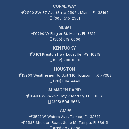
CORAL WAY
2500 SW 87 Ave (Suite 2502), Miami, FL 33165
(305) 515-2551
MIAMI
6790 W Flagler St, Miami, FL 33144
(305) 619-6666
KENTUCKY
6401 Preston Hwy Lousville, KY 40219
(502) 200-0001
HOUSTON
15209 Westheimer Rd Suit 140 Houston, TX 77082
(713) 804-4443
ALMACEN RAPID
8140 NW 74 Ave Bay 7 Medley, FL 33166
(305) 504-6666
TAMPA
3531 W Waters Ave, Tampa, FL 33614
5537 Sheldon Road, Suite M, Tampa, Fl 33615
(813) 607-6666