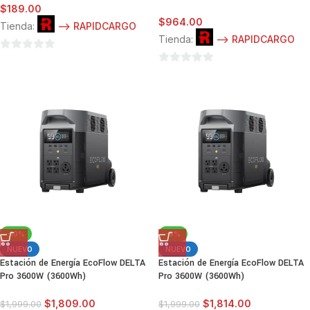
$
189.00
$
964.00
Tienda:
--> RAPIDCARGO
Tienda:
--> RAPIDCARGO
0
0
de
de
5
5
-10%
-9%
NUEVO
NUEVO
Estación de Energía EcoFlow DELTA
Estación de Energía EcoFlow DELTA
Pro 3600W (3600Wh)
Pro 3600W (3600Wh)
$
1,809.00
$
1,814.00
$
1,999.00
$
1,999.00