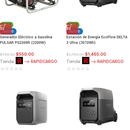
-21%
-14%
NUEVO
NUEVO
Generador Eléctrico a Gasolina
Estación de Energía EcoFlow DELTA
PULSAR PG2200R (2200W)
3 Ultra (3072Wh)
$
550.00
$
1,465.00
$
700.00
$
1,700.00
Tienda:
--> RAPIDCARGO
Tienda:
--> RAPIDCARGO
0
0
de
de
5
5