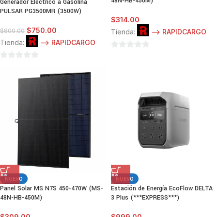
48N-HB-450M)
Generador Eléctrico a Gasolina
PULSAR PG3500MR (3500W)
$
314.00
$
750.00
$
800.00
Tienda:
--> RAPIDCARGO
Tienda:
--> RAPIDCARGO
0
0
de
de
5
5
NUEVO
NUEVO
Panel Solar MS N7S 450-470W (MS-
Estación de Energía EcoFlow DELTA
48N-HB-450M)
3 Plus (***EXPRESS***)
$
309.00
$
999.00