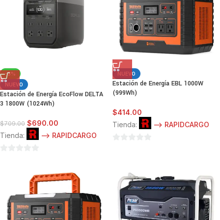
-3%
NUEVO
Estación de Energía EBL 1000W
NUEVO
(999Wh)
Estación de Energía EcoFlow DELTA
3 1800W (1024Wh)
$
414.00
$
690.00
$
709.00
Tienda:
--> RAPIDCARGO
Tienda:
--> RAPIDCARGO
0
0
de
de
5
5