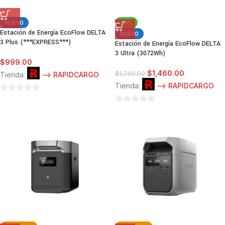
NUEVO
-14%
Estación de Energía EcoFlow DELTA
NUEVO
3 Plus (***EXPRESS***)
Estación de Energía EcoFlow DELTA
3 Ultra (3072Wh)
$
999.00
$
1,460.00
$
1,700.00
Tienda:
--> RAPIDCARGO
Tienda:
--> RAPIDCARGO
0
de
0
5
de
5