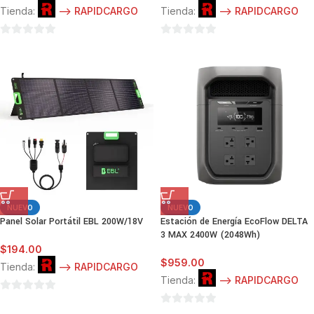
Tienda:
--> RAPIDCARGO
Tienda:
--> RAPIDCARGO
0
0
de
de
5
5
NUEVO
NUEVO
Panel Solar Portátil EBL 200W/18V
Estación de Energía EcoFlow DELTA
3 MAX 2400W (2048Wh)
$
194.00
$
959.00
Tienda:
--> RAPIDCARGO
Tienda:
--> RAPIDCARGO
0
0