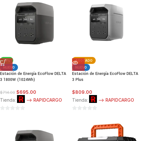
5
5
-3%
AGOTADO
NUEVO
NUEVO
Estación de Energía EcoFlow DELTA
Estación de Energía EcoFlow DELTA
3 1800W (1024Wh)
3 Plus
$
695.00
$
809.00
$
714.00
Tienda:
--> RAPIDCARGO
Tienda:
--> RAPIDCARGO
0
0
de
de
5
5