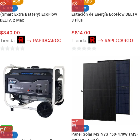
AGOTADO
AGOTADO
NUEVO
NUEVO
(Smart Extra Battery) EcoFlow
Estación de Energía EcoFlow DELTA
DELTA 2 Max
3 Plus
$
840.00
$
814.00
Tienda:
--> RAPIDCARGO
Tienda:
--> RAPIDCARGO
0
0
de
de
5
5
-6%
NUEVO
Panel Solar MS N7S 450-470W (MS-
NUEVO