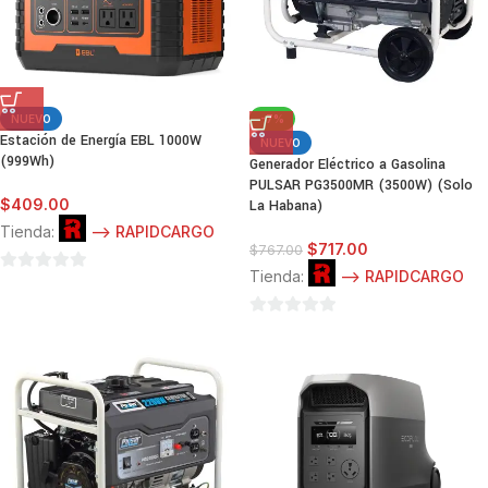
NUEVO
-7%
Estación de Energía EBL 1000W
NUEVO
(999Wh)
Generador Eléctrico a Gasolina
PULSAR PG3500MR (3500W) (Solo
$
409.00
La Habana)
Tienda:
--> RAPIDCARGO
$
717.00
$
767.00
Tienda:
--> RAPIDCARGO
0
de
0
5
de
5