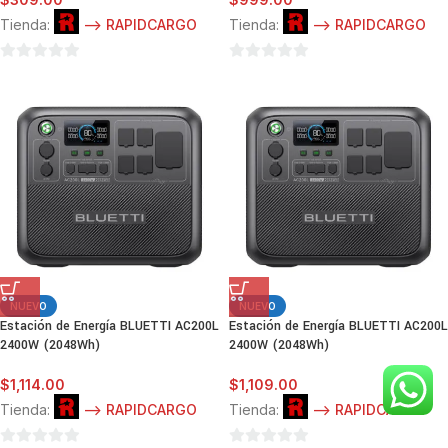
Tienda:
--> RAPIDCARGO
Tienda:
--> RAPIDCARGO
0
0
de
de
5
5
NUEVO
NUEVO
Estación de Energía BLUETTI AC200L
Estación de Energía BLUETTI AC200L
2400W (2048Wh)
2400W (2048Wh)
$
1,114.00
$
1,109.00
Tienda:
--> RAPIDCARGO
Tienda:
--> RAPIDCARGO