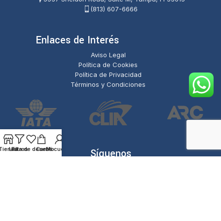
(813) 607-6666
Enlaces de Interés
Aviso Legal
Política de Cookies
Política de Privacidad
Términos y Condiciones
Tienda
Lista de deseos
Filtros
Carrito
Mi cuenta
Síguenos
RAPID Multiservices & Messenger Corp
© 2025. | Todos los
Derechos Reservados.