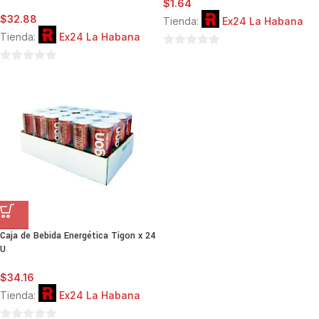
$
1.64
$
32.88
Tienda:
Ex24 La Habana
Tienda:
Ex24 La Habana
0
0
de
de
5
5
Caja de Bebida Energética Tigon x 24
U
$
34.16
Tienda:
Ex24 La Habana