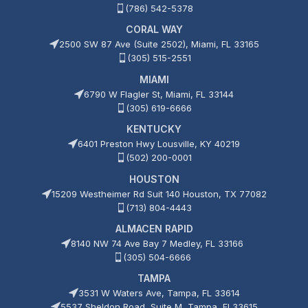
(786) 542-5378
CORAL WAY
2500 SW 87 Ave (Suite 2502), Miami, FL 33165
(305) 515-2551
MIAMI
6790 W Flagler St, Miami, FL 33144
(305) 619-6666
KENTUCKY
6401 Preston Hwy Lousville, KY 40219
(502) 200-0001
HOUSTON
15209 Westheimer Rd Suit 140 Houston, TX 77082
(713) 804-4443
ALMACEN RAPID
8140 NW 74 Ave Bay 7 Medley, FL 33166
(305) 504-6666
TAMPA
3531 W Waters Ave, Tampa, FL 33614
5537 Sheldon Road, Suite M, Tampa, Fl 33615