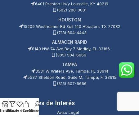
6401 Preston Hwy Lousville, KY 40219
(502) 200-0001
HOUSTON
15209 Westheimer Rd Suit 140 Houston, TX 77082
(713) 804-4443
ALMACEN RAPID
8140 NW 74 Ave Bay 7 Medley, FL 33166
(305) 504-6666
TAMPA
3531 W Waters Ave, Tampa, FL 33614
5537 Sheldon Road, Suite M, Tampa, Fl 33615
(813) 607-6666
Enlaces de Interés
Tienda
Lista de deseos
Filtros
Carrito
Mi cuenta
Aviso Legal
Política de Cookies
Política de Privacidad
Términos y Condiciones