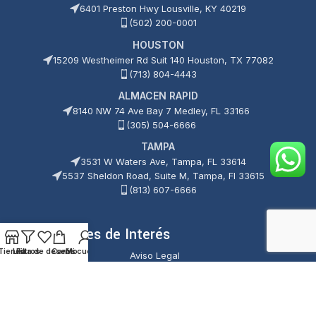
6401 Preston Hwy Lousville, KY 40219
(502) 200-0001
HOUSTON
15209 Westheimer Rd Suit 140 Houston, TX 77082
(713) 804-4443
ALMACEN RAPID
8140 NW 74 Ave Bay 7 Medley, FL 33166
(305) 504-6666
TAMPA
3531 W Waters Ave, Tampa, FL 33614
5537 Sheldon Road, Suite M, Tampa, Fl 33615
(813) 607-6666
Enlaces de Interés
Tienda
Lista de deseos
Filtros
Carrito
Mi cuenta
Aviso Legal
Política de Cookies
Política de Privacidad
Términos y Condiciones