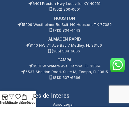
6401 Preston Hwy Lousville, KY 40219
(502) 200-0001
HOUSTON
15209 Westheimer Rd Suit 140 Houston, TX 77082
(713) 804-4443
ALMACEN RAPID
8140 NW 74 Ave Bay 7 Medley, FL 33166
(305) 504-6666
TAMPA
3531 W Waters Ave, Tampa, FL 33614
5537 Sheldon Road, Suite M, Tampa, Fl 33615
(813) 607-6666
Enlaces de Interés
Tienda
Lista de deseos
Filtros
Carrito
Mi cuenta
Aviso Legal
Política de Cookies
Política de Privacidad
Términos y Condiciones