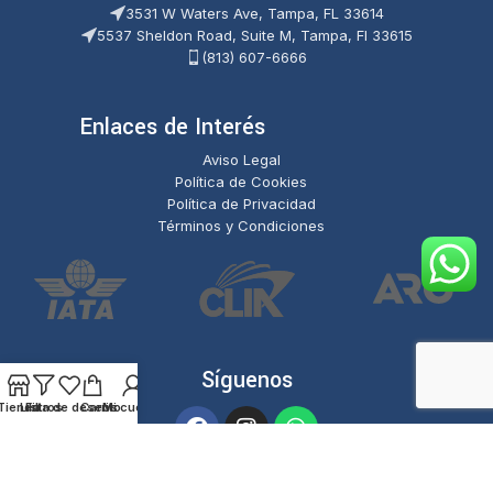
3531 W Waters Ave, Tampa, FL 33614
5537 Sheldon Road, Suite M, Tampa, Fl 33615
(813) 607-6666
Enlaces de Interés
Aviso Legal
Política de Cookies
Política de Privacidad
Términos y Condiciones
Síguenos
Tienda
Lista de deseos
Filtros
Carrito
Mi cuenta
RAPID Multiservices & Messenger Corp
© 2025. | Todos los