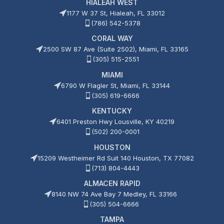
HIALEAH WEST
1177 W 37 St, Hialeah, FL 33012
(786) 542-5378
CORAL WAY
2500 SW 87 Ave (Suite 2502), Miami, FL 33165
(305) 515-2551
MIAMI
6790 W Flagler St, Miami, FL 33144
(305) 619-6666
KENTUCKY
6401 Preston Hwy Lousville, KY 40219
(502) 200-0001
HOUSTON
15209 Westheimer Rd Suit 140 Houston, TX 77082
(713) 804-4443
ALMACEN RAPID
8140 NW 74 Ave Bay 7 Medley, FL 33166
(305) 504-6666
TAMPA