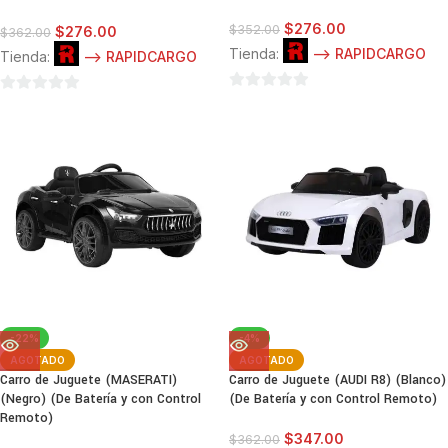
$
276.00
$
352.00
$
276.00
$
362.00
Tienda:
--> RAPIDCARGO
Tienda:
--> RAPIDCARGO
0
0
de
de
5
5
-22%
-4%
AGOTADO
AGOTADO
Carro de Juguete (MASERATI)
Carro de Juguete (AUDI R8) (Blanco)
(Negro) (De Batería y con Control
(De Batería y con Control Remoto)
Remoto)
$
347.00
$
362.00