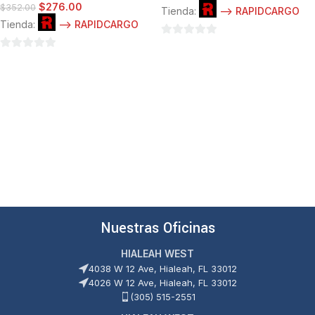
$
276.00
$
352.00
Tienda:
--> RAPIDCARGO
Tienda:
--> RAPIDCARGO
0
0
de
de
5
5
Nuestras Oficinas
HIALEAH WEST
4038 W 12 Ave, Hialeah, FL 33012
4026 W 12 Ave, Hialeah, FL 33012
(305) 515-2551