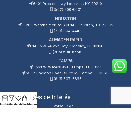
6401 Preston Hwy Lousville, KY 40219
(502) 200-0001
HOUSTON
15209 Westheimer Rd Suit 140 Houston, TX 77082
(713) 804-4443
ALMACEN RAPID
8140 NW 74 Ave Bay 7 Medley, FL 33166
(305) 504-6666
TAMPA
3531 W Waters Ave, Tampa, FL 33614
5537 Sheldon Road, Suite M, Tampa, Fl 33615
(813) 607-6666
Enlaces de Interés
Tienda
Lista de deseos
Filtros
Carrito
Mi cuenta
Aviso Legal
Política de Cookies
Política de Privacidad
Términos y Condiciones