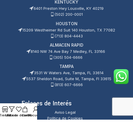
KENTUCKY
6401 Preston Hwy Lousville, KY 40219
(502) 200-0001
HOUSTON
15209 Westheimer Rd Suit 140 Houston, TX 77082
(713) 804-4443
ALMACEN RAPID
8140 NW 74 Ave Bay 7 Medley, FL 33166
(305) 504-6666
TAMPA
3531 W Waters Ave, Tampa, FL 33614
5537 Sheldon Road, Suite M, Tampa, Fl 33615
(813) 607-6666
Enlaces de Interés
Aviso Legal
Tienda
Lista de deseos
Filtros
Carrito
Mi cuenta
Política de Cookies
Política de Privacidad
Términos y Condiciones