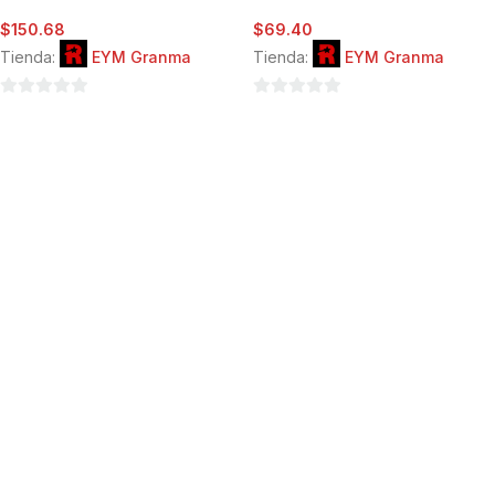
$
150.68
$
69.40
Tienda:
EYM Granma
Tienda:
EYM Granma
0
0
de
de
5
5