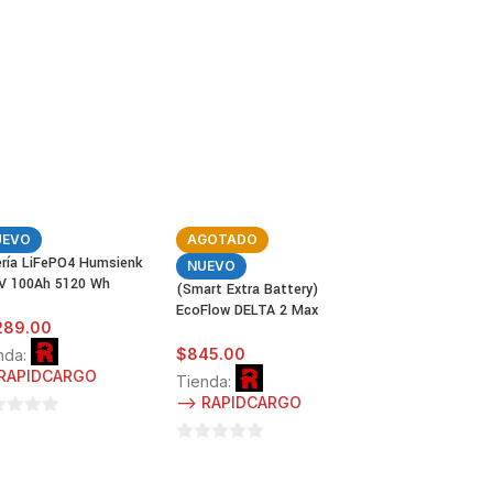
0
de
5
UEVO
AGOTADO
ería LiFePO4 Humsienk
NUEVO
2V 100Ah 5120 Wh
(Smart Extra Battery)
EcoFlow DELTA 2 Max
,289.00
$
845.00
nda:
 RAPIDCARGO
Tienda:
--> RAPIDCARGO
0
de