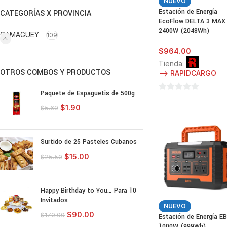
NUEVO
Estación de Energía
CATEGORÍAS X PROVINCIA
EcoFlow DELTA 3 MAX
2400W (2048Wh)
CAMAGUEY
109
$
964.00
Tienda:
OTROS COMBOS Y PRODUCTOS
--> RAPIDCARGO
Paquete de Espaguetis de 500g
0
$
1.90
de
$
5.69
5
Surtido de 25 Pasteles Cubanos
$
15.00
$
25.50
Happy Birthday to You… Para 10
Invitados
NUEVO
$
90.00
$
170.00
Estación de Energía E
1000W (999Wh)