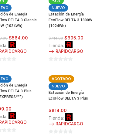
9%
-3%
UEVO
NUEVO
ción de Energía
Estación de Energía
low DELTA 3 Classic
EcoFlow DELTA 3 1800W
0W (1024Wh)
(1024Wh)
$
564.00
$
695.00
9.00
$
714.00
nda:
Tienda:
 RAPIDCARGO
--> RAPIDCARGO
0
de
5
UEVO
AGOTADO
ción de Energía
NUEVO
Flow DELTA 3 Plus
Estación de Energía
*EXPRESS***)
EcoFlow DELTA 3 Plus
99.00
$
814.00
nda:
Tienda:
 RAPIDCARGO
--> RAPIDCARGO