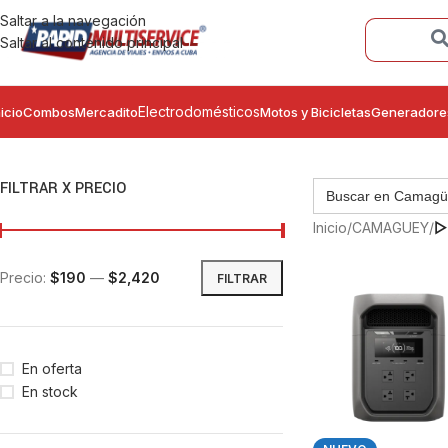
Saltar a la navegación
Saltar al contenido principal
Electrodomésticos
nicio
Combos
Mercadito
Motos y Bicicletas
Generadore
FILTRAR X PRECIO
Inicio
/
CAMAGUEY
/
▷
Precio:
$190
—
$2,420
FILTRAR
En oferta
En stock