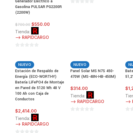
0
Generador Eléctrico a
Gasolina PULSAR PG2200R
de
0
(2200W)
5
de
5
$
550.00
$
700.00
Tienda:
--> RAPIDCARGO
0
de
5
NUEVO
NUEVO
N
Estación de Respaldo de
Panel Solar MS N7S 450-
Bat
Energía (ECO-WORTHY)
470W (MS-48N-HB-450M)
51,
Batería LiFePO4 de Montaje
en Pared de 5120 Wh 48 V
$
314.00
$
1
100 Ah con Caja de
Tienda:
Tie
Conductos
--> RAPIDCARGO
-->
$
2,414.00
0
0
Tienda:
de
de
--> RAPIDCARGO
5
5