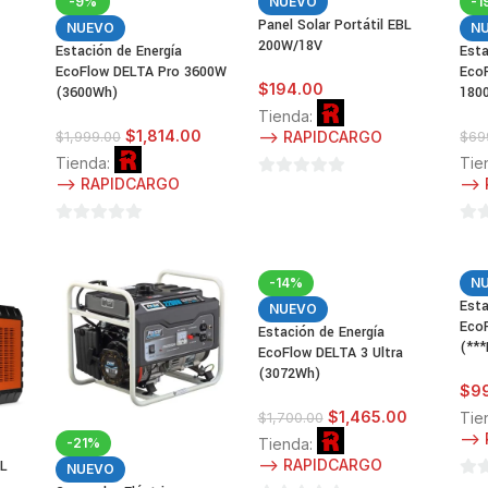
-9%
NUEVO
-1
Panel Solar Portátil EBL
NUEVO
N
200W/18V
Estación de Energía
Esta
EcoFlow DELTA Pro 3600W
EcoF
$
194.00
(3600Wh)
180
Tienda:
$
1,814.00
--> RAPIDCARGO
$
1,999.00
$
69
Tienda:
Tie
--> RAPIDCARGO
-->
0
de
0
0
5
de
de
5
5
-14%
N
Esta
NUEVO
Eco
Estación de Energía
(**
EcoFlow DELTA 3 Ultra
(3072Wh)
$
9
$
1,465.00
Tie
$
1,700.00
-->
-21%
Tienda:
--> RAPIDCARGO
BL
NUEVO