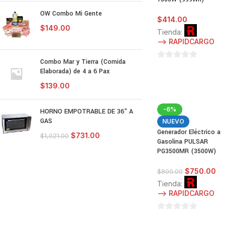
OW Combo Mi Gente
$
414.00
$
149.00
Tienda:
--> RAPIDCARGO
Combo Mar y Tierra (Comida
0
Elaborada) de 4 a 6 Pax
de
$
139.00
5
-6%
HORNO EMPOTRABLE DE 36" A
GAS
NUEVO
Generador Eléctrico a
$
731.00
$
1,021.00
Gasolina PULSAR
PG3500MR (3500W)
$
750.00
$
800.00
Tienda:
--> RAPIDCARGO
0