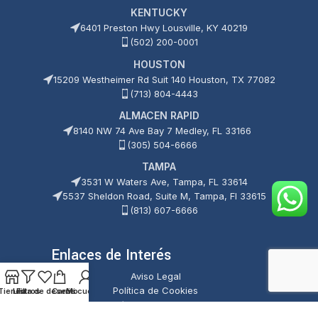
KENTUCKY
6401 Preston Hwy Lousville, KY 40219
(502) 200-0001
HOUSTON
15209 Westheimer Rd Suit 140 Houston, TX 77082
(713) 804-4443
ALMACEN RAPID
8140 NW 74 Ave Bay 7 Medley, FL 33166
(305) 504-6666
TAMPA
3531 W Waters Ave, Tampa, FL 33614
5537 Sheldon Road, Suite M, Tampa, Fl 33615
(813) 607-6666
Enlaces de Interés
Aviso Legal
Política de Cookies
Tienda
Lista de deseos
Filtros
Carrito
Mi cuenta
Política de Privacidad