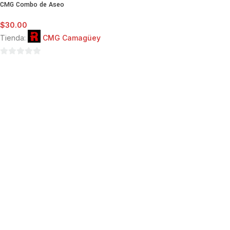
CMG Combo de Aseo
$
30.00
Tienda:
CMG Camagüey
0
de
5