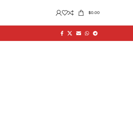
$
0.00