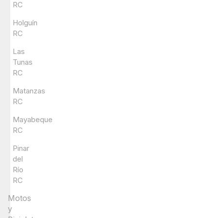
RC
Holguín
RC
Las
Tunas
RC
Matanzas
RC
Mayabeque
RC
Pinar
del
Río
RC
Motos
y