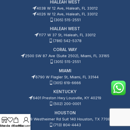
HIALEAH WEST
4038 W 12 Ave, Hialeah, FL 33012
4026 W 12 Ave, Hialeah, FL 33012
(305) 515-2551
HIALEAH WEST
1177 W 37 St, Hialeah, FL 33012
(786) 542-5378
CORAL WAY
2500 SW 87 Ave (Suite 2502), Miami, FL 33165
(305) 515-2551
MIAMI
6790 W Flagler St, Miami, FL 33144
(305) 619-6666
KENTUCKY
6401 Preston Hwy Lousville, KY 40219
(502) 200-0001
HOUSTON
15209 Westheimer Rd Suit 140 Houston, TX 77082
(713) 804-4443
ista de deseos
Tienda
Carrito
Mi cuenta