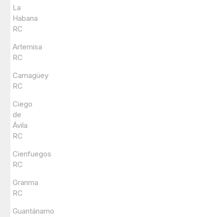
La
Habana
RC
Artemisa
RC
Camagüey
RC
Ciego
de
Ávila
RC
Cienfuegos
RC
Granma
RC
Guantánamo