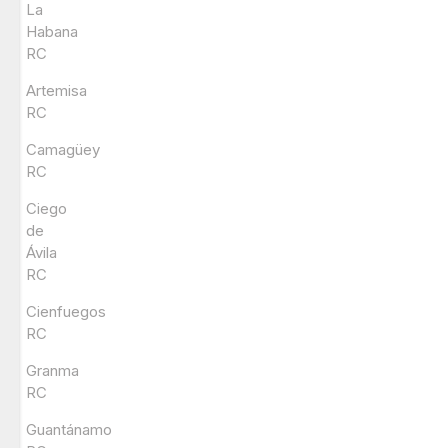
La
Habana
RC
Artemisa
RC
Camagüey
RC
Ciego
de
Ávila
RC
Cienfuegos
RC
Granma
RC
Guantánamo