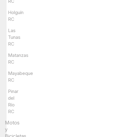
RC
Holguín
RC
Las
Tunas
RC
Matanzas
RC
Mayabeque
RC
Pinar
del
Río
RC
Motos
y
Bicicletas