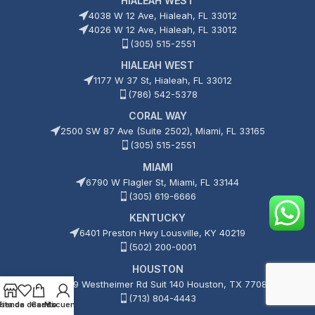
HIALEAH WEST
4038 W 12 Ave, Hialeah, FL 33012
4026 W 12 Ave, Hialeah, FL 33012
(305) 515-2551
HIALEAH WEST
1177 W 37 St, Hialeah, FL 33012
(786) 542-5378
CORAL WAY
2500 SW 87 Ave (Suite 2502), Miami, FL 33165
(305) 515-2551
MIAMI
6790 W Flagler St, Miami, FL 33144
(305) 619-6666
KENTUCKY
6401 Preston Hwy Lousville, KY 40219
(502) 200-0001
HOUSTON
15209 Westheimer Rd Suit 140 Houston, TX 77082
(713) 804-4443
ista de deseos
Tienda
Carrito
Mi cuenta