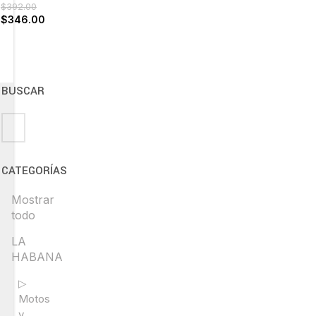
$
392.00
$
346.00
BUSCAR
CATEGORÍAS
Mostrar
todo
LA
HABANA
▷
Motos
y