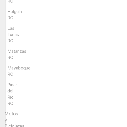
RC
Holguín
RC
Las
Tunas
RC
Matanzas
RC
Mayabeque
RC
Pinar
del
Río
RC
Motos
y
Bicicletas