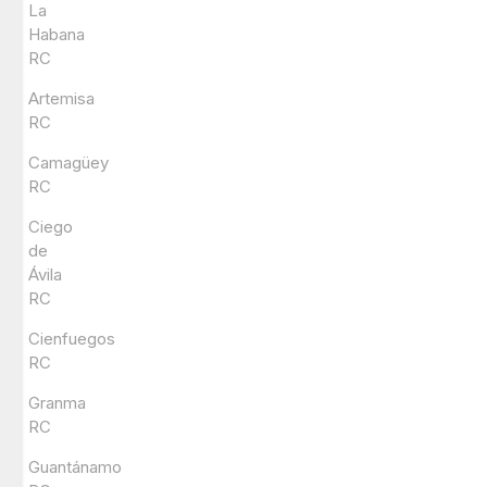
La
Habana
RC
Artemisa
RC
Camagüey
RC
Ciego
de
Ávila
RC
Cienfuegos
RC
Granma
RC
Guantánamo