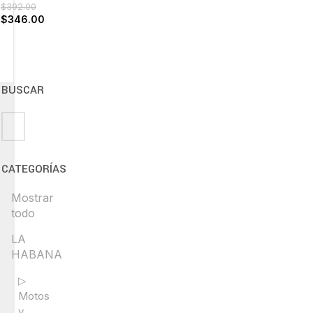
$
392.00
$
346.00
BUSCAR
CATEGORÍAS
Mostrar
todo
LA
HABANA
▷
Motos
y