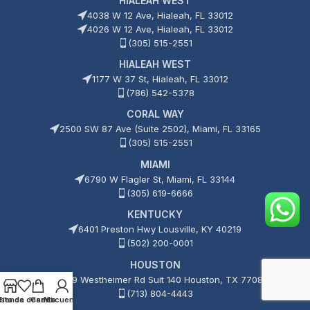
HIALEAH WEST
4038 W 12 Ave, Hialeah, FL 33012
4026 W 12 Ave, Hialeah, FL 33012
(305) 515-2551
HIALEAH WEST
1177 W 37 St, Hialeah, FL 33012
(786) 542-5378
CORAL WAY
2500 SW 87 Ave (Suite 2502), Miami, FL 33165
(305) 515-2551
MIAMI
6790 W Flagler St, Miami, FL 33144
(305) 619-6666
KENTUCKY
6401 Preston Hwy Lousville, KY 40219
(502) 200-0001
HOUSTON
15209 Westheimer Rd Suit 140 Houston, TX 77082
(713) 804-4443
ista de deseos
Tienda
Carrito
Mi cuenta