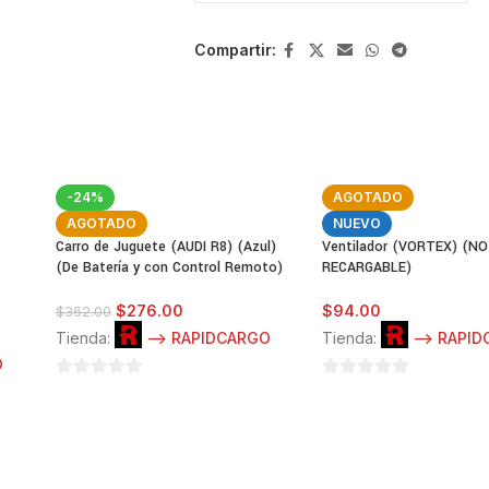
0
de
5
Compartir:
-24%
AGOTADO
AGOTADO
NUEVO
Carro de Juguete (AUDI R8) (Azul)
Ventilador (VORTEX) (NO
(De Batería y con Control Remoto)
RECARGABLE)
$
276.00
$
94.00
$
362.00
Tienda:
--> RAPIDCARGO
Tienda:
--> RAPI
O
0
0
de
de
5
5