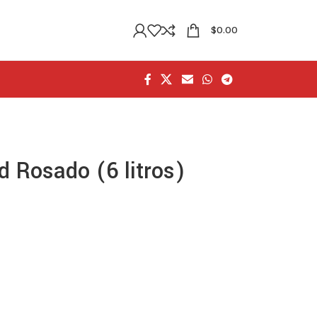
$
0.00
 Rosado (6 litros)