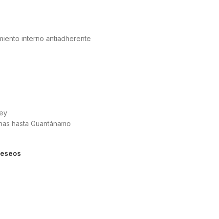
miento interno antiadherente
üey
unas hasta Guantánamo
 deseos