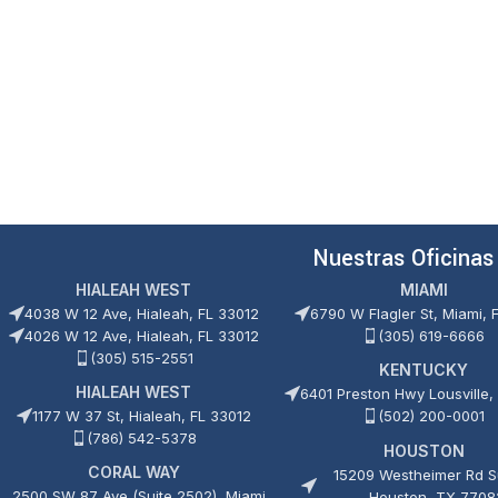
Nuestras Oficinas
HIALEAH WEST
MIAMI
4038 W 12 Ave, Hialeah, FL 33012
6790 W Flagler St, Miami, 
4026 W 12 Ave, Hialeah, FL 33012
(305) 619-6666
(305) 515-2551
KENTUCKY
HIALEAH WEST
6401 Preston Hwy Lousville,
1177 W 37 St, Hialeah, FL 33012
(502) 200-0001
(786) 542-5378
HOUSTON
CORAL WAY
15209 Westheimer Rd Su
2500 SW 87 Ave (Suite 2502), Miami,
Houston, TX 7708