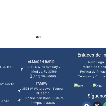
Enlaces de I
ALMACEN RAPID
Aviso Legal
FL 33144
8140 NW 74 Ave Bay 7
Política de Cook
Medley, FL 33166
Política de Priva
(305) 504-6666
Términos y Condic
TAMPA
 KY 40219
3531 W Waters Ave, Tampa,
FL 33614
Sígueno
5537 Sheldon Road, Suite M,
it 140
Tampa, Fl 33615
2