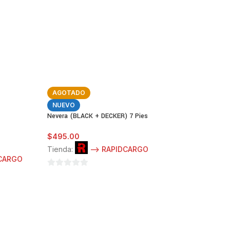
AGOTADO
NUEVO
Nevera (BLACK + DECKER) 7 Pies
$
495.00
Tienda:
--> RAPIDCARGO
DCARGO
0
de
5
-22%
Carro de Juguete
(Negro) (De Baterí
Remoto) (SOLO H