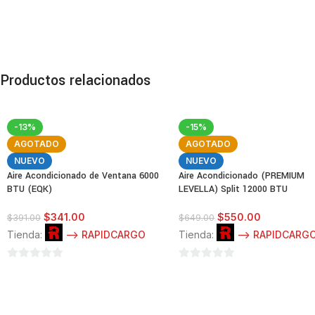
Productos relacionados
-13%
-15%
AGOTADO
AGOTADO
NUEVO
NUEVO
Aire Acondicionado de Ventana 6000
Aire Acondicionado (PREMIUM
BTU (EQK)
LEVELLA) Split 12000 BTU
$
341.00
$
550.00
$
391.00
$
649.00
Tienda:
--> RAPIDCARGO
Tienda:
--> RAPIDCARG
0
0
de
de
5
5