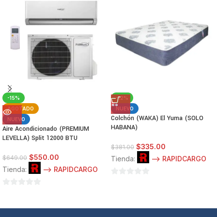
-15%
-12%
AGOTADO
NUEVO
Colchón (WAKA) El Yuma (SOLO
NUEVO
HABANA)
Aire Acondicionado (PREMIUM
LEVELLA) Split 12000 BTU
$
335.00
$
381.00
$
550.00
$
649.00
Tienda:
--> RAPIDCARGO
Tienda:
--> RAPIDCARGO
0
0
de
de
5
5