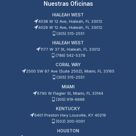
Nuestras Oficinas
HIALEAH WEST
4038 W 12 Ave, Hialeah, FL 33012
4026 W 12 Ave, Hialeah, FL 33012
(305) 515-2551
HIALEAH WEST
1177 W 37 St, Hialeah, FL 33012
(786) 542-5378
CORAL WAY
2500 SW 87 Ave (Suite 2502), Miami, FL 33165
(305) 515-2551
MIAMI
6790 W Flagler St, Miami, FL 33144
(305) 619-6666
KENTUCKY
6401 Preston Hwy Lousville, KY 40219
(502) 200-0001
HOUSTON