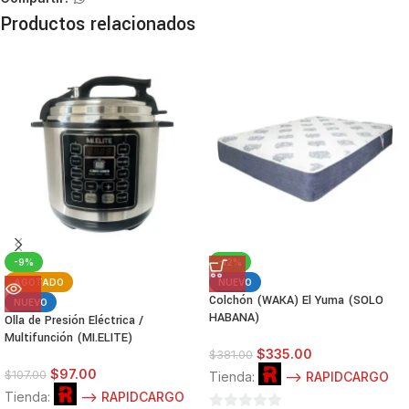
Productos relacionados
-9%
-12%
AGOTADO
NUEVO
Colchón (WAKA) El Yuma (SOLO
NUEVO
HABANA)
Olla de Presión Eléctrica /
Multifunción (MI.ELITE)
$
335.00
$
381.00
$
97.00
$
107.00
Tienda:
--> RAPIDCARGO
Tienda:
--> RAPIDCARGO