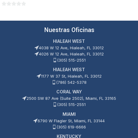
0
0
de
de
5
5
Nuestras Oficinas
HIALEAH WEST
4038 W 12 Ave, Hialeah, FL 33012
4026 W 12 Ave, Hialeah, FL 33012
(305) 515-2551
HIALEAH WEST
1177 W 37 St, Hialeah, FL 33012
(786) 542-5378
CORAL WAY
2500 SW 87 Ave (Suite 2502), Miami, FL 33165
(305) 515-2551
MIAMI
6790 W Flagler St, Miami, FL 33144
(305) 619-6666
KENTUCKY