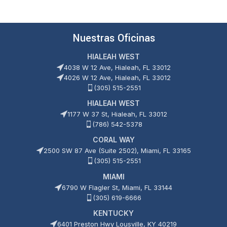
0
5
de
5
Nuestras Oficinas
HIALEAH WEST
4038 W 12 Ave, Hialeah, FL 33012
4026 W 12 Ave, Hialeah, FL 33012
(305) 515-2551
HIALEAH WEST
1177 W 37 St, Hialeah, FL 33012
(786) 542-5378
CORAL WAY
2500 SW 87 Ave (Suite 2502), Miami, FL 33165
(305) 515-2551
MIAMI
6790 W Flagler St, Miami, FL 33144
(305) 619-6666
KENTUCKY
6401 Preston Hwy Lousville, KY 40219