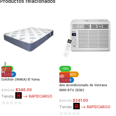
Productos relacionados
-12%
-13%
NUEVO
AGOTADO
Colchón (WAKA) El Yuma
NUEVO
Aire Acondicionado de Ventana
$
346.00
6000 BTU (EQK)
$
392.00
Tienda:
--> RAPIDCARGO
$
341.00
$
391.00
Tienda:
--> RAPIDCARGO
0
de