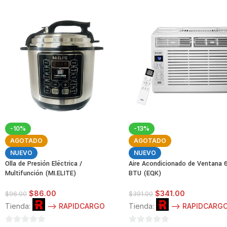
-10%
-13%
AGOTADO
AGOTADO
NUEVO
NUEVO
Olla de Presión Eléctrica /
Aire Acondicionado de Ventana 
Multifunción (MI.ELITE)
BTU (EQK)
$
86.00
$
341.00
$
96.00
$
391.00
Tienda:
--> RAPIDCARGO
Tienda:
--> RAPIDCARG