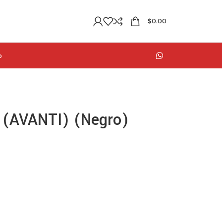
$
0.00
o
s (AVANTI) (Negro)