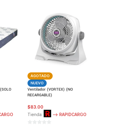
AGOTADO
-10%
NUEVO
AGOTADO
 (SOLO
Ventilador (VORTEX) (NO
NUEVO
RECARGABLE)
Licuadora (BRENT
Vaso de Vidrio
$
83.00
$
87.00
DCARGO
Tienda:
--> RAPIDCARGO
$
97.00
Tienda:
-->
0