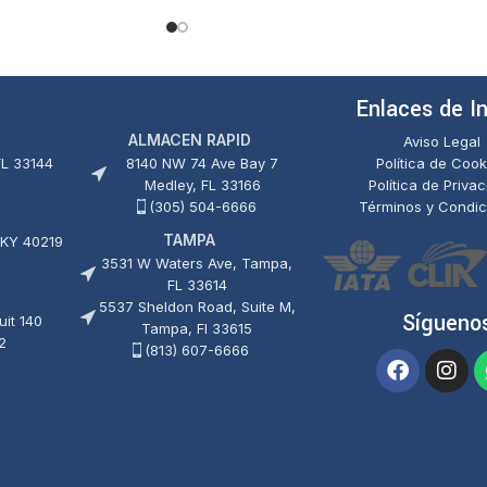
de
0
5
de
5
Enlaces de I
ALMACEN RAPID
Aviso Legal
FL 33144
8140 NW 74 Ave Bay 7
Política de Cook
Medley, FL 33166
Política de Priva
(305) 504-6666
Términos y Condic
TAMPA
 KY 40219
3531 W Waters Ave, Tampa,
FL 33614
5537 Sheldon Road, Suite M,
Sígueno
it 140
Tampa, Fl 33615
2
(813) 607-6666