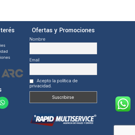
de
0
5
de
5
nterés
Ofertas y Promociones
Nombre
ies
cidad
iones
Email
Acepto la política de
privacidad.
s