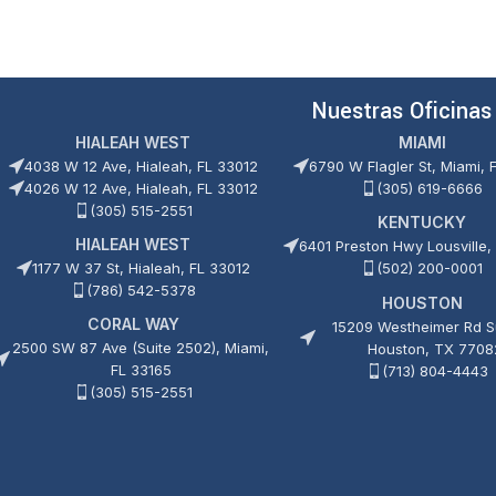
0
0
de
de
5
5
Nuestras Oficinas
HIALEAH WEST
MIAMI
4038 W 12 Ave, Hialeah, FL 33012
6790 W Flagler St, Miami, 
4026 W 12 Ave, Hialeah, FL 33012
(305) 619-6666
(305) 515-2551
KENTUCKY
HIALEAH WEST
6401 Preston Hwy Lousville,
1177 W 37 St, Hialeah, FL 33012
(502) 200-0001
(786) 542-5378
HOUSTON
CORAL WAY
15209 Westheimer Rd Su
2500 SW 87 Ave (Suite 2502), Miami,
Houston, TX 7708
FL 33165
(713) 804-4443
(305) 515-2551