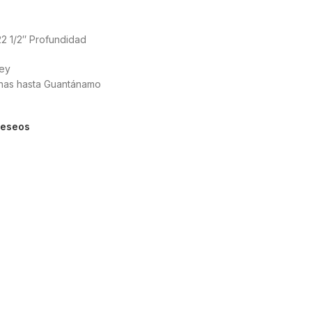
22 1/2″ Profundidad
üey
unas hasta Guantánamo
 deseos