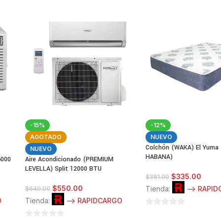
-15%
-12%
AGOTADO
NUEVO
Colchón (WAKA) El Yuma
NUEVO
HABANA)
6000
Aire Acondicionado (PREMIUM
LEVELLA) Split 12000 BTU
$
335.00
$
381.00
$
550.00
Tienda:
--> RAPI
$
649.00
O
Tienda:
--> RAPIDCARGO
0