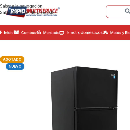
Saltar a la navegación
Saltar al contenido principal
Electrodomésticos
Inicio
Combos
Mercado
Motos y Bic
AGOTADO
NUEVO