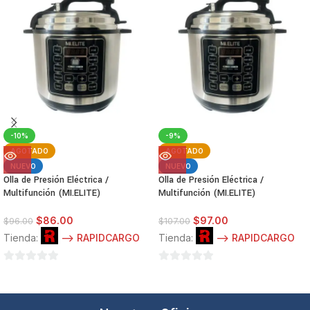
-10%
-9%
AGOTADO
AGOTADO
NUEVO
NUEVO
Olla de Presión Eléctrica /
Olla de Presión Eléctrica /
Multifunción (MI.ELITE)
Multifunción (MI.ELITE)
$
86.00
$
97.00
$
96.00
$
107.00
Tienda:
--> RAPIDCARGO
Tienda:
--> RAPIDCARGO
0
0
de
de
5
5