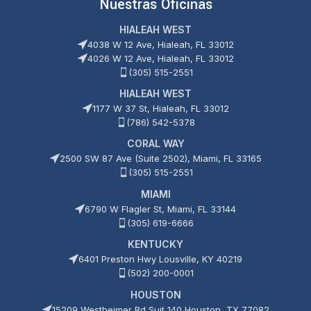
Nuestras Oficinas
HIALEAH WEST
4038 W 12 Ave, Hialeah, FL 33012
4026 W 12 Ave, Hialeah, FL 33012
(305) 515-2551
HIALEAH WEST
1177 W 37 St, Hialeah, FL 33012
(786) 542-5378
CORAL WAY
2500 SW 87 Ave (Suite 2502), Miami, FL 33165
(305) 515-2551
MIAMI
6790 W Flagler St, Miami, FL 33144
(305) 619-6666
KENTUCKY
6401 Preston Hwy Lousville, KY 40219
(502) 200-0001
HOUSTON
15209 Westheimer Rd Suit 140 Houston, TX 77082