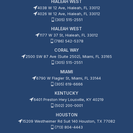
HIALEAH WEST
4038 W 12 Ave, Hialeah, FL 33012
4026 W 12 Ave, Hialeah, FL 33012
(305) 515-2551
HIALEAH WEST
1177 W 37 St, Hialeah, FL 33012
(786) 542-5378
CORAL WAY
2500 SW 87 Ave (Suite 2502), Miami, FL 33165
(305) 515-2551
MIAMI
6790 W Flagler St, Miami, FL 33144
(305) 619-6666
KENTUCKY
6401 Preston Hwy Lousville, KY 40219
(502) 200-0001
HOUSTON
15209 Westheimer Rd Suit 140 Houston, TX 77082
(713) 804-4443