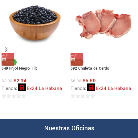
-38%
-5%
049 Frijol Negro 1 lb
092 Chuleta de Cerdo
$
2.34
$
5.69
$
3.80
$
6.00
Tienda:
Ex24 La Habana
Tienda:
Ex24 La Habana
0
0
de
de
5
5
Nuestras Oficinas