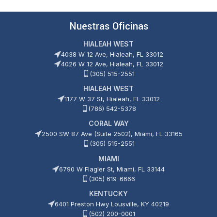
5
5
Nuestras Oficinas
HIALEAH WEST
4038 W 12 Ave, Hialeah, FL 33012
4026 W 12 Ave, Hialeah, FL 33012
(305) 515-2551
HIALEAH WEST
1177 W 37 St, Hialeah, FL 33012
(786) 542-5378
CORAL WAY
2500 SW 87 Ave (Suite 2502), Miami, FL 33165
(305) 515-2551
MIAMI
6790 W Flagler St, Miami, FL 33144
(305) 619-6666
KENTUCKY
6401 Preston Hwy Lousville, KY 40219
(502) 200-0001