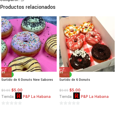
Productos relacionados
-48%
-48%
Surtido de 6 Donuts New Sabores
Surtido de 6 Donuts
$
5.00
$
5.00
$
9.65
$
9.65
Tienda:
P&P La Habana
Tienda:
P&P La Habana
0
0
de
de