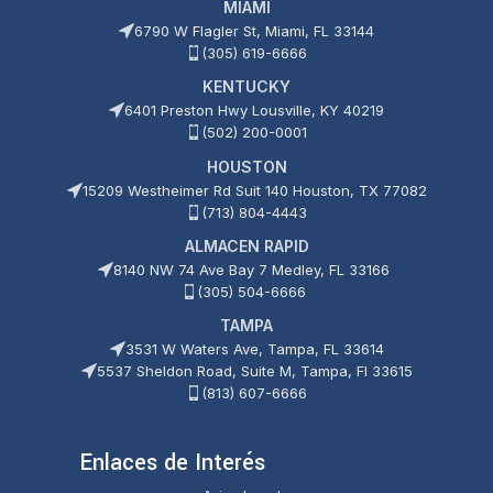
MIAMI
6790 W Flagler St, Miami, FL 33144
(305) 619-6666
KENTUCKY
6401 Preston Hwy Lousville, KY 40219
(502) 200-0001
HOUSTON
15209 Westheimer Rd Suit 140 Houston, TX 77082
(713) 804-4443
ALMACEN RAPID
8140 NW 74 Ave Bay 7 Medley, FL 33166
(305) 504-6666
TAMPA
3531 W Waters Ave, Tampa, FL 33614
5537 Sheldon Road, Suite M, Tampa, Fl 33615
(813) 607-6666
Enlaces de Interés