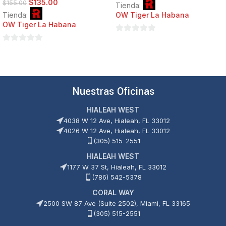
$
135.00
$
155.00
Tienda:
Tienda:
OW Tiger La Habana
OW Tiger La Habana
0
0
de
de
5
5
Nuestras Oficinas
HIALEAH WEST
4038 W 12 Ave, Hialeah, FL 33012
4026 W 12 Ave, Hialeah, FL 33012
(305) 515-2551
HIALEAH WEST
1177 W 37 St, Hialeah, FL 33012
(786) 542-5378
CORAL WAY
2500 SW 87 Ave (Suite 2502), Miami, FL 33165
(305) 515-2551