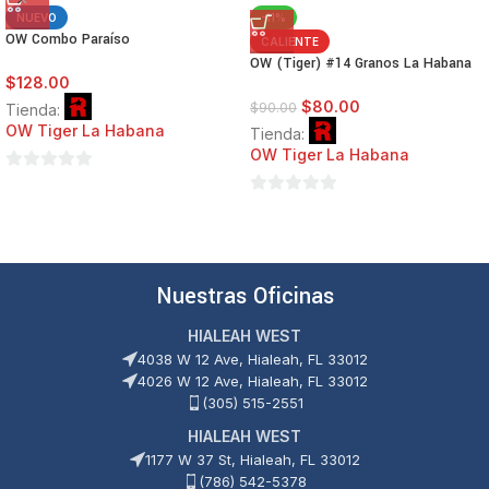
NUEVO
-11%
OW Combo Paraíso
CALIENTE
OW (Tiger) #14 Granos La Habana
$
128.00
$
80.00
$
90.00
Tienda:
OW Tiger La Habana
Tienda:
OW Tiger La Habana
0
de
0
5
de
5
Nuestras Oficinas
HIALEAH WEST
4038 W 12 Ave, Hialeah, FL 33012
4026 W 12 Ave, Hialeah, FL 33012
(305) 515-2551
HIALEAH WEST
1177 W 37 St, Hialeah, FL 33012
(786) 542-5378