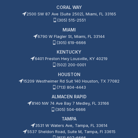
CORAL WAY
2500 SW 87 Ave (Suite 2502), Miami, FL 33165
(305) 515-2551
MIAMI
6790 W Flagler St, Miami, FL 33144
(305) 619-6666
KENTUCKY
6401 Preston Hwy Lousville, KY 40219
(502) 200-0001
HOUSTON
15209 Westheimer Rd Suit 140 Houston, TX 77082
(713) 804-4443
ALMACEN RAPID
8140 NW 74 Ave Bay 7 Medley, FL 33166
(305) 504-6666
TAMPA
3531 W Waters Ave, Tampa, FL 33614
5537 Sheldon Road, Suite M, Tampa, Fl 33615
(813) 607-6666