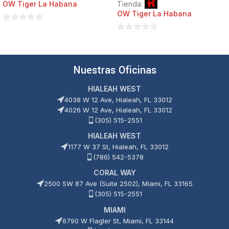
OW Tiger La Habana
Tienda:
OW Tiger La Habana
0
0
de
de
5
5
Nuestras Oficinas
HIALEAH WEST
4038 W 12 Ave, Hialeah, FL 33012
4026 W 12 Ave, Hialeah, FL 33012
(305) 515-2551
HIALEAH WEST
1177 W 37 St, Hialeah, FL 33012
(786) 542-5378
CORAL WAY
2500 SW 87 Ave (Suite 2502), Miami, FL 33165
(305) 515-2551
MIAMI
6790 W Flagler St, Miami, FL 33144