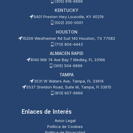
(305) 619-6666
KENTUCKY
6401 Preston Hwy Lousville, KY 40219
(502) 200-0001
HOUSTON
15209 Westheimer Rd Suit 140 Houston, TX 77082
(713) 804-4443
ALMACEN RAPID
8140 NW 74 Ave Bay 7 Medley, FL 33166
(305) 504-6666
TAMPA
3531 W Waters Ave, Tampa, FL 33614
5537 Sheldon Road, Suite M, Tampa, Fl 33615
(813) 607-6666
Enlaces de Interés
Aviso Legal
Política de Cookies
Política de Privacidad