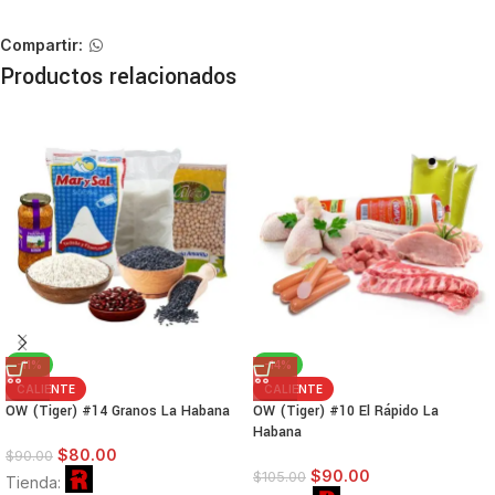
de
5
Compartir:
Productos relacionados
-11%
-14%
CALIENTE
CALIENTE
OW (Tiger) #14 Granos La Habana
OW (Tiger) #10 El Rápido La
Habana
$
80.00
$
90.00
$
90.00
$
105.00
Tienda: