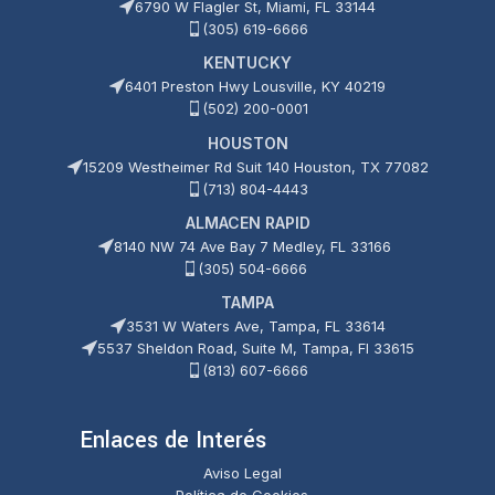
6790 W Flagler St, Miami, FL 33144
(305) 619-6666
KENTUCKY
6401 Preston Hwy Lousville, KY 40219
(502) 200-0001
HOUSTON
15209 Westheimer Rd Suit 140 Houston, TX 77082
(713) 804-4443
ALMACEN RAPID
8140 NW 74 Ave Bay 7 Medley, FL 33166
(305) 504-6666
TAMPA
3531 W Waters Ave, Tampa, FL 33614
5537 Sheldon Road, Suite M, Tampa, Fl 33615
(813) 607-6666
Enlaces de Interés
Aviso Legal