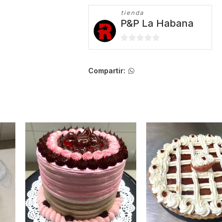
tienda
P&P La Habana
0
de
5
Compartir: