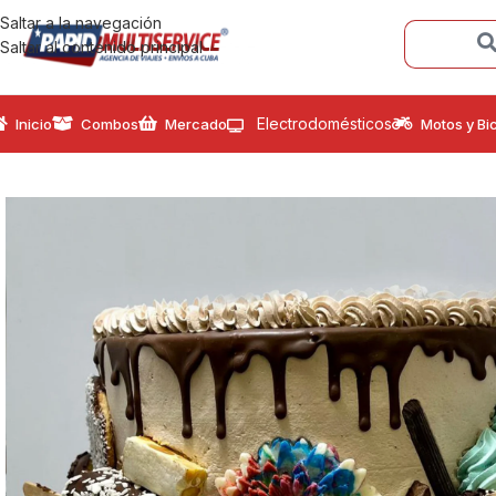
Saltar a la navegación
Saltar al contenido principal
Electrodomésticos
Inicio
Combos
Mercado
Motos y Bic