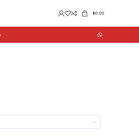
$
0.00
o