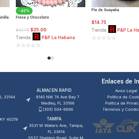
Pie de Guayaba
-42%
nilla
Fresa y Chocolate
$
14.75
$
25.00
Tienda:
P&P La H
$
42.75
Tienda:
P&P La Habana
0
de
0
5
de
5
Enlaces de I
ALMACEN RAPID
Aviso Legal
FL 33144
8140 NW 74 Ave Bay 7
Política de Cook
Medley, FL 33166
Política de Priva
(305) 504-6666
Términos y Condic
TAMPA
 KY 40219
3531 W Waters Ave, Tampa,
FL 33614
5537 Sheldon Road, Suite M,