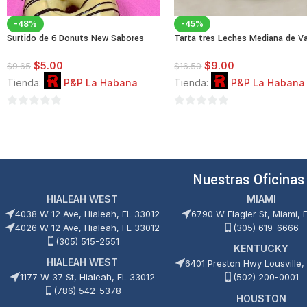
-48%
-45%
Surtido de 6 Donuts New Sabores
Tarta tres Leches Mediana de Vai
$
5.00
$
9.00
$
9.65
$
16.50
Tienda:
P&P La Habana
Tienda:
P&P La Habana
0
0
de
de
5
5
Nuestras Oficinas
HIALEAH WEST
MIAMI
4038 W 12 Ave, Hialeah, FL 33012
6790 W Flagler St, Miami, 
4026 W 12 Ave, Hialeah, FL 33012
(305) 619-6666
(305) 515-2551
KENTUCKY
HIALEAH WEST
6401 Preston Hwy Lousville,
1177 W 37 St, Hialeah, FL 33012
(502) 200-0001
(786) 542-5378
HOUSTON