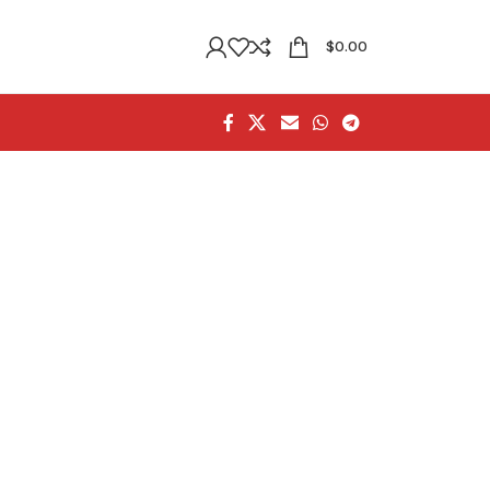
$
0.00