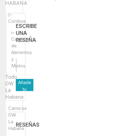
HABANA
+1
(305)
▷
515-
Combos
2551
ESCRIBE
▻
UNA
Combos
RESEÑA
de
Alimentos
y
Mixtos
Todo
Añade
OW
tu
La
reseña
Habana
Cárnicos
OW
La
RESEÑAS
Habana