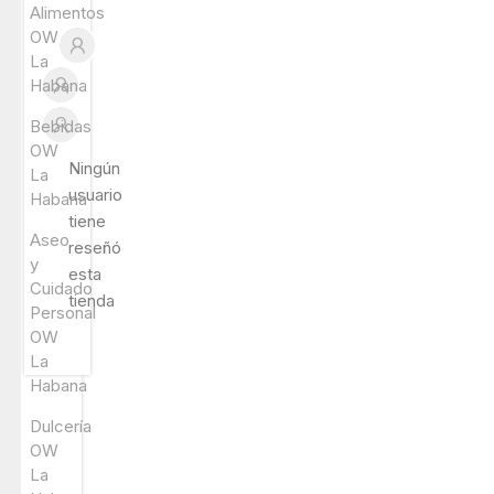
Alimentos
OW
La
Habana
Bebidas
OW
Ningún
La
usuario
Habana
tiene
Aseo
reseñó
y
esta
Cuidado
tienda
Personal
OW
La
Habana
Dulcería
OW
La