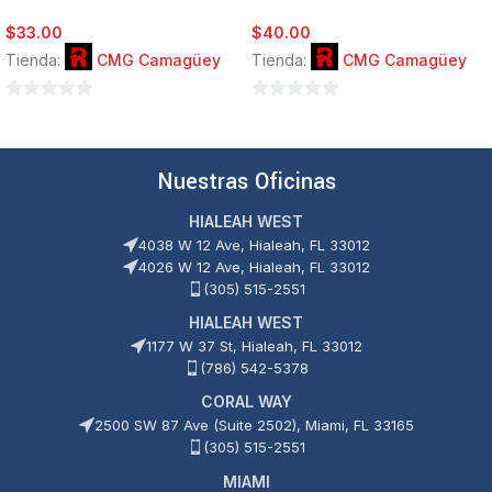
$
33.00
$
40.00
Tienda:
CMG Camagüey
Tienda:
CMG Camagüey
0
0
de
de
5
5
Nuestras Oficinas
HIALEAH WEST
4038 W 12 Ave, Hialeah, FL 33012
4026 W 12 Ave, Hialeah, FL 33012
(305) 515-2551
HIALEAH WEST
1177 W 37 St, Hialeah, FL 33012
(786) 542-5378
CORAL WAY
2500 SW 87 Ave (Suite 2502), Miami, FL 33165
(305) 515-2551
MIAMI