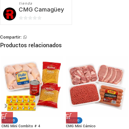
tienda
CMG Camagüey
0
de
5
Compartir:
Productos relacionados
NUEVO
NUEVO
CMG Mini Combito # 4
CMG Mini Cárnico