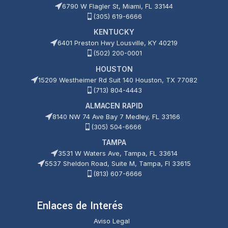
6790 W Flagler St, Miami, FL 33144
(305) 619-6666
KENTUCKY
6401 Preston Hwy Lousville, KY 40219
(502) 200-0001
HOUSTON
15209 Westheimer Rd Suit 140 Houston, TX 77082
(713) 804-4443
ALMACEN RAPID
8140 NW 74 Ave Bay 7 Medley, FL 33166
(305) 504-6666
TAMPA
3531 W Waters Ave, Tampa, FL 33614
5537 Sheldon Road, Suite M, Tampa, Fl 33615
(813) 607-6666
Enlaces de Interés
Aviso Legal