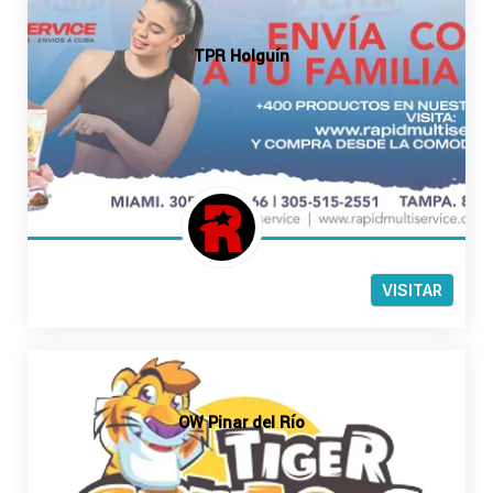
TPR Holguín
VISITAR
OW Pinar del Río