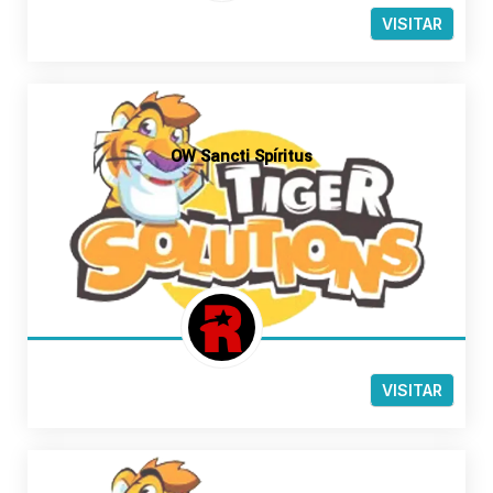
VISITAR
OW Sancti Spíritus
VISITAR