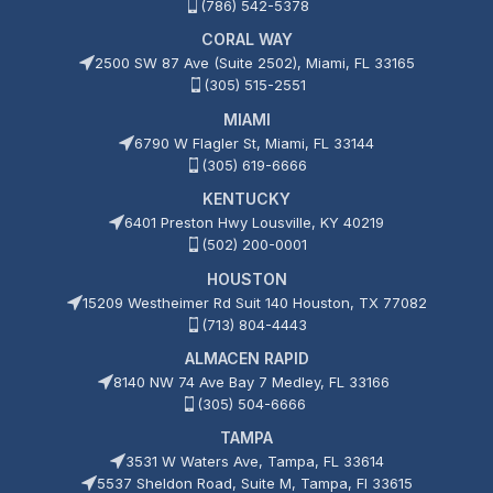
(786) 542-5378
CORAL WAY
2500 SW 87 Ave (Suite 2502), Miami, FL 33165
(305) 515-2551
MIAMI
6790 W Flagler St, Miami, FL 33144
(305) 619-6666
KENTUCKY
6401 Preston Hwy Lousville, KY 40219
(502) 200-0001
HOUSTON
15209 Westheimer Rd Suit 140 Houston, TX 77082
(713) 804-4443
ALMACEN RAPID
8140 NW 74 Ave Bay 7 Medley, FL 33166
(305) 504-6666
TAMPA
3531 W Waters Ave, Tampa, FL 33614
5537 Sheldon Road, Suite M, Tampa, Fl 33615