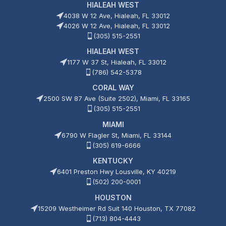
HIALEAH WEST
4038 W 12 Ave, Hialeah, FL 33012
4026 W 12 Ave, Hialeah, FL 33012
(305) 515-2551
HIALEAH WEST
1177 W 37 St, Hialeah, FL 33012
(786) 542-5378
CORAL WAY
2500 SW 87 Ave (Suite 2502), Miami, FL 33165
(305) 515-2551
MIAMI
6790 W Flagler St, Miami, FL 33144
(305) 619-6666
KENTUCKY
6401 Preston Hwy Lousville, KY 40219
(502) 200-0001
HOUSTON
15209 Westheimer Rd Suit 140 Houston, TX 77082
(713) 804-4443